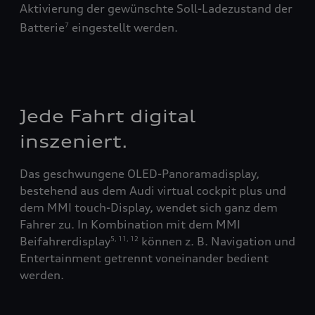
Aktivierung der gewünschte Soll-Ladezustand der
Meh
Batterie
eingestellt werden.
7
Jede Fahrt digital
inszeniert.
Das geschwungene OLED-Panoramadisplay,
bestehend aus dem Audi virtual cockpit plus und
dem MMI touch-Display, wendet sich ganz dem
Fahrer zu. In Kombination mit dem MMI
Beifahrerdisplay
können z. B. Navigation und
5
,
11
,
12
Entertainment getrennt voneinander bedient
werden.