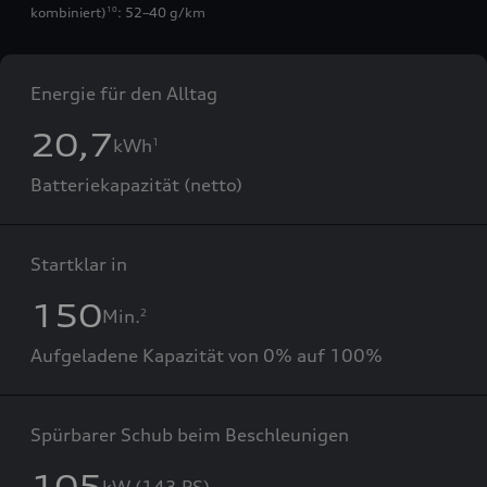
kombiniert)
: 52–40 g/km
10
Energie für den Alltag
20,7
kWh
1
Batteriekapazität (netto)
Startklar in
150
Min.
2
Aufgeladene Kapazität von 0% auf 100%
Spürbarer Schub beim Beschleunigen
105
kW (143 PS)