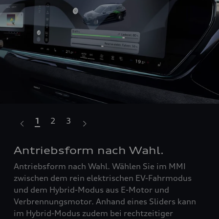
1
2
3
Antriebsform nach Wahl.
Un
Antriebsform nach Wahl. Wählen Sie im MMI
Aud
zwischen dem rein elektrischen EV-Fahrmodus
zu 
das
und dem Hybrid-Modus aus E-Motor und
Lad
 Das
Verbrennungsmotor. Anhand eines Sliders kann
Län
im Hybrid-Modus zudem bei rechtzeitiger
my