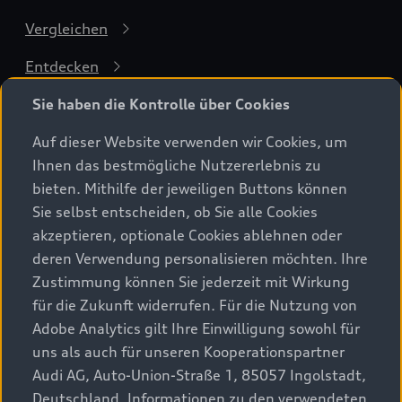
Vergleichen
Entdecken
Sie haben die Kontrolle über Cookies
Kraftstoffverbrauch (gewichtet, kombiniert)
: 2,1–1,7 l/100 km |
10
Strom: 15,8–14,8 kWh/100 km
;
CO₂-Emissionen (gewichtet,
Auf dieser Website verwenden wir Cookies, um
kombiniert)
: 47–38 g/km
10
Ihnen das bestmögliche Nutzererlebnis zu
bieten. Mithilfe der jeweiligen Buttons können
Sie selbst entscheiden, ob Sie alle Cookies
akzeptieren, optionale Cookies ablehnen oder
deren Verwendung personalisieren möchten. Ihre
Zustimmung können Sie jederzeit mit Wirkung
für die Zukunft widerrufen. Für die Nutzung von
Adobe Analytics gilt Ihre Einwilligung sowohl für
uns als auch für unseren Kooperationspartner
Audi AG, Auto-Union-Straße 1, 85057 Ingolstadt,
Deutschland. Informationen zu den verwendeten