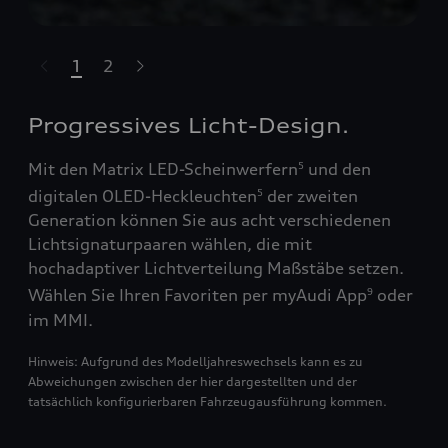
1
2
ssell überspringen
Progressives Licht-Design.
Mit den Matrix LED-Scheinwerfern
und den
5
digitalen OLED-Heckleuchten
der zweiten
5
Generation können Sie aus acht verschiedenen
Lichtsignaturpaaren wählen, die mit
hochadaptiver Lichtverteilung Maßstäbe setzen.
Wählen Sie Ihren Favoriten per myAudi App
oder
9
im MMI.
Hinweis: Aufgrund des Modelljahreswechsels kann es zu
Abweichungen zwischen der hier dargestellten und der
tatsächlich konfigurierbaren Fahrzeugausführung kommen.