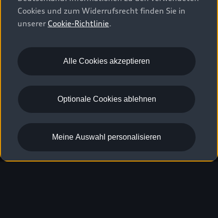
A5 Avant
Cookies und zum Widerrufsrecht finden Sie in
unserer
Cookie-Richtlinie
.
Vergleichen
Entdecken
Alle Cookies akzeptieren
Kraftstoffverbrauch (kombiniert)
: 8,0–4,8 l/100 km
;
CO₂-
10
Emissionen (kombiniert)
: 182–126 g/km
10
Optionale Cookies ablehnen
Meine Auswahl personalisieren