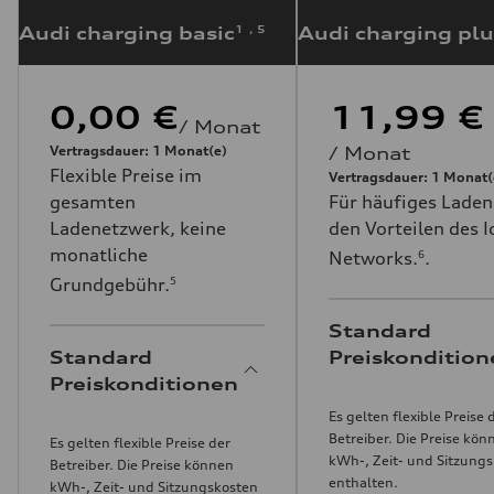
Audi charging basic
Audi charging plu
1
,
5
0,00 €
11,99 €
/
Monat
Vertragsdauer
:
1
Monat(e)
/
Monat
Flexible Preise im
Vertragsdauer
:
1
Monat(
gesamten
Für häufiges Laden
Ladenetzwerk, keine
den Vorteilen des I
monatliche
Networks.
.
6
Grundgebühr.
5
Standard
Standard
Preiskondition
Preiskonditionen
Es gelten flexible Preise 
Betreiber. Die Preise kön
Es gelten flexible Preise der
kWh-, Zeit- und Sitzung
Betreiber. Die Preise können
enthalten.
kWh-, Zeit- und Sitzungskosten