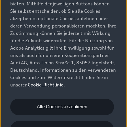
Beratung & Kauf
Alle Modelle
bieten. Mithilfe der jeweiligen Buttons können
Sie selbst entscheiden, ob Sie alle Cookies
Modelle vergleichen
Service & Zubehör
akzeptieren, optionale Cookies ablehnen oder
Aktuelle Angebote
Elektromodelle
deren Verwendung personalisieren möchten. Ihre
Konfigurator
Kundenbereich
Zustimmung können Sie jederzeit mit Wirkung
Audi Original Zubehör
Plug-in-Hybride
für die Zukunft widerrufen. Für die Nutzung von
Sofort verfügbare Neuwagen
Audi Services
Adobe Analytics gilt Ihre Einwilligung sowohl für
Audi Welt
Kontakt
Gebrauchtwagen
uns als auch für unseren Kooperationspartner
Audi digital services
Audi Partner finden
Audi AG, Auto-Union-Straße 1, 85057 Ingolstadt,
Audi Gebrauchtwagen :plus
Stories of Progress
myAudi
Deutschland. Informationen zu den verwendeten
Probefahrt anfragen
Geschäftskunden
Cookies und zum Widerrufsrecht finden Sie in
Audi quattro Cup
Garantie & Unterstützung
unserer
Cookie-Richtlinie
.
Audi exclusive
Stories of Luxembourg
Audi Service Partner
© 2026 AUDI AG. Alle Rechte vorbehalten
Batterie und Sicherheit
Die Marke
Karriere
WLTP
Energieeffizienz
Alle Cookies akzeptieren
Rechtliches
Datenschutz
Cookie-Richtlinie
Cookie-Einstellungen
EU Data Act