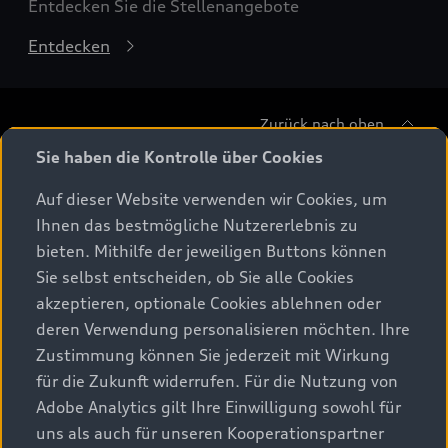
Entdecken Sie die Stellenangebote
Entdecken
Zurück nach oben
Sie haben die Kontrolle über Cookies
Modelle
Auf dieser Website verwenden wir Cookies, um
Ihnen das bestmögliche Nutzererlebnis zu
Beratung & Kauf
Alle Modelle
bieten. Mithilfe der jeweiligen Buttons können
Sie selbst entscheiden, ob Sie alle Cookies
Modelle vergleichen
Service & Zubehör
akzeptieren, optionale Cookies ablehnen oder
Aktuelle Angebote
Elektromodelle
deren Verwendung personalisieren möchten. Ihre
Konfigurator
Kundenbereich
Zustimmung können Sie jederzeit mit Wirkung
Audi Original Zubehör
Plug-in-Hybride
für die Zukunft widerrufen. Für die Nutzung von
Sofort verfügbare Neuwagen
Audi Services
Adobe Analytics gilt Ihre Einwilligung sowohl für
Audi Welt
Kontakt
Gebrauchtwagen
uns als auch für unseren Kooperationspartner
Audi digital services