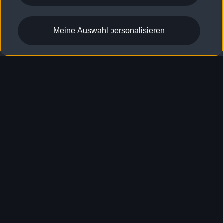
Meine Auswahl personalisieren
A5 Limousine e-hybrid
Probefahrt vereinbaren
Konfigurieren