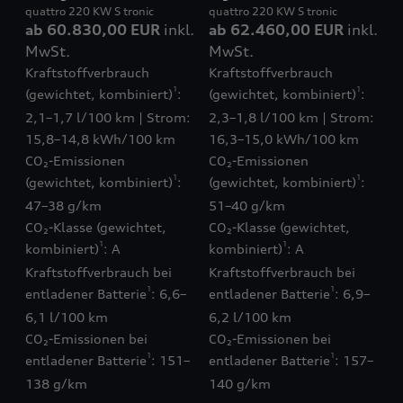
quattro 220 KW S tronic
quattro 220 KW S tronic
ab 60.830,00 EUR
inkl.
ab 62.460,00 EUR
inkl.
MwSt.
MwSt.
Kraftstoffverbrauch
Kraftstoffverbrauch
1
1
(gewichtet, kombiniert)
:
(gewichtet, kombiniert)
:
2,1–1,7 l/100 km | Strom:
2,3–1,8 l/100 km | Strom:
15,8–14,8 kWh/100 km
16,3–15,0 kWh/100 km
CO₂-Emissionen
CO₂-Emissionen
1
1
(gewichtet, kombiniert)
:
(gewichtet, kombiniert)
:
47–38 g/km
51–40 g/km
CO₂-Klasse (gewichtet,
CO₂-Klasse (gewichtet,
1
1
kombiniert)
: A
kombiniert)
: A
Kraftstoffverbrauch bei
Kraftstoffverbrauch bei
1
1
entladener Batterie
: 6,6–
entladener Batterie
: 6,9–
6,1 l/100 km
6,2 l/100 km
CO₂-Emissionen bei
CO₂-Emissionen bei
1
1
entladener Batterie
: 151–
entladener Batterie
: 157–
138 g/km
140 g/km