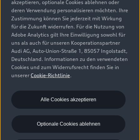
akzeptieren, optionale Cookies ablehnen oder
Kraftstoffverbrauch und die CO2-Emissionen neuer
deren Verwendung personalisieren möchten. Ihre
Personenkraftwagen" entnommen werden, der an allen
Zustimmung können Sie jederzeit mit Wirkung
Verkaufsstellen und bei der "Deutschen Automobil Treuhand
für die Zukunft widerrufen. Für die Nutzung von
GmbH" unter (
www.dat.de
) unentgeltlich erhältlich ist.
Adobe Analytics gilt Ihre Einwilligung sowohl für
3
Die Verwendung von unverbleitem Kraftstoff Super
uns als auch für unseren Kooperationspartner
schwefelfrei ROZ 95 nach DIN EN 228 wird empfohlen. Wenn
Audi AG, Auto-Union-Straße 1, 85057 Ingolstadt,
nicht verfügbar: unverbleiter Kraftstoff Normal schwefelfrei
Deutschland. Informationen zu den verwendeten
ROZ 91 nach DIN EN 228 mit geringer Leistungsminderung.
Cookies und zum Widerrufsrecht finden Sie in
Kraftstoffqualität bleifrei ROZ 95 mit einem maximalen
unserer
Cookie-Richtlinie
.
Ethanolanteil von 10 % (E10) ist grundsätzlich verwendbar.
Die Angaben zum Verbrauch beziehen sich auf den Betrieb mit
Kraftstoff ROZ 95 nach 692/2008/EG.
Alle Cookies akzeptieren
4
Fahrzeugleergewicht mit Fahrer 68kg, Gepäck 7kg und
Kraftstoffbehälter zu 90% gefüllt, ermittelt nach der EG-
Richtlinie 92/21/EWG in der gegenwärtig geltenden Fassung.
Optionale Cookies ablehnen
Durch Sonderausstattungen können sich das Leergewicht und
der Luftwiderstandsbeiwert des Fahrzeugs erhöhen, wodurch