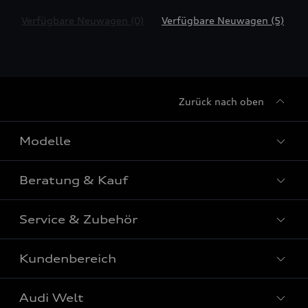
Verfügbare Neuwagen (0)
Verfügbare Neuwagen (5)
Zurück nach oben
Modelle
Beratung & Kauf
Alle Modelle
Modelle vergleichen
Service & Zubehör
Aktuelle Angebote
Elektromodelle
Konfigurator
Kundenbereich
Audi Original Zubehör
Plug-in-Hybride
Sofort verfügbare Neuwagen
Audi Services
Audi Welt
Kontakt
Gebrauchtwagen