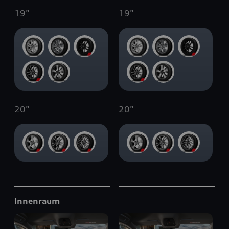
19
”
19
”
20
”
20
”
Innenraum