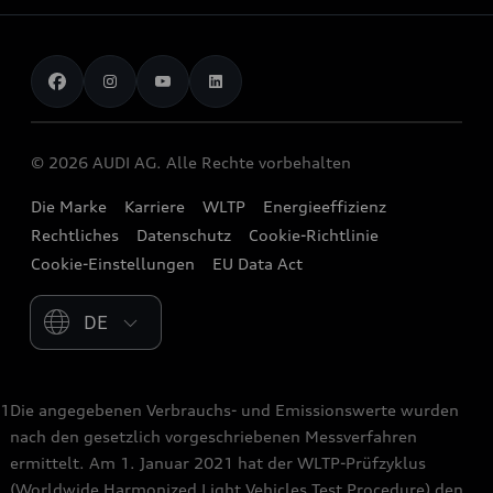
Audi digital services
Audi Partner finden
Audi Gebrauchtwagen :plus
Stories of Progress
myAudi
Probefahrt anfragen
Geschäftskunden
Audi quattro Cup
Garantie & Unterstützung
Audi exclusive
Stories of Luxembourg
Audi Service Partner
© 2026 AUDI AG. Alle Rechte vorbehalten
Batterie und Sicherheit
Die Marke
Karriere
WLTP
Energieeffizienz
Rechtliches
Datenschutz
Cookie-Richtlinie
Cookie-Einstellungen
EU Data Act
Please select country
1
Die angegebenen Verbrauchs- und Emissionswerte wurden
nach den gesetzlich vorgeschriebenen Messverfahren
ermittelt. Am 1. Januar 2021 hat der WLTP-Prüfzyklus
(Worldwide Harmonized Light Vehicles Test Procedure) den