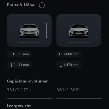
Breite
&
Höhe
1.860 mm
1.860 mm
1.463 mm
1.478 mm
Gepäckraumvolumen
331/1.175 l
361/1.306 l
Leergewicht