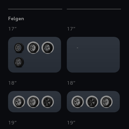
Felgen
17
”
17
”
-
18
”
18
”
19
”
19
”