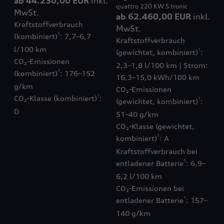
ab 44.230,00 EUR
inkl.
quattro 220 KW S tronic
MwSt.
ab 62.460,00 EUR
inkl.
Kraftstoffverbrauch
MwSt.
1
(kombiniert)
: 7,7–6,7
Kraftstoffverbrauch
l/100 km
1
(gewichtet, kombiniert)
:
CO₂-Emissionen
2,3–1,8 l/100 km | Strom:
1
(kombiniert)
: 176–152
16,3–15,0 kWh/100 km
g/km
CO₂-Emissionen
1
CO₂-Klasse (kombiniert)
:
1
(gewichtet, kombiniert)
:
D
51–40 g/km
CO₂-Klasse (gewichtet,
1
kombiniert)
: A
Kraftstoffverbrauch bei
1
entladener Batterie
: 6,9–
6,2 l/100 km
CO₂-Emissionen bei
1
entladener Batterie
: 157–
140 g/km