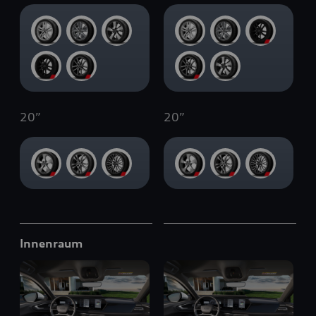
20
”
20
”
Innenraum