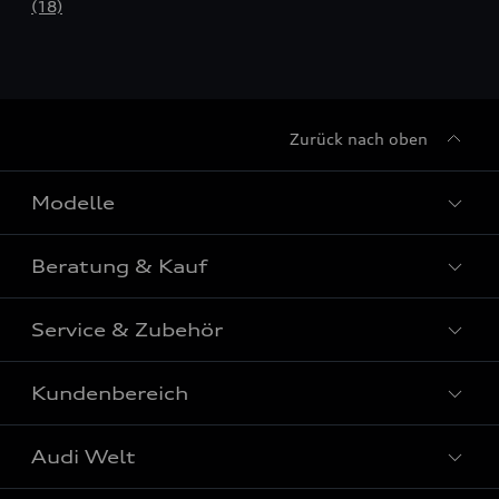
(18)
Zurück nach oben
Modelle
Beratung & Kauf
Alle Modelle
Modelle vergleichen
Service & Zubehör
Aktuelle Angebote
Elektromodelle
Konfigurator
Kundenbereich
Audi Original Zubehör
Plug-in-Hybride
Sofort verfügbare Neuwagen
Audi Services
Audi Welt
Kontakt
Gebrauchtwagen
Audi digital services