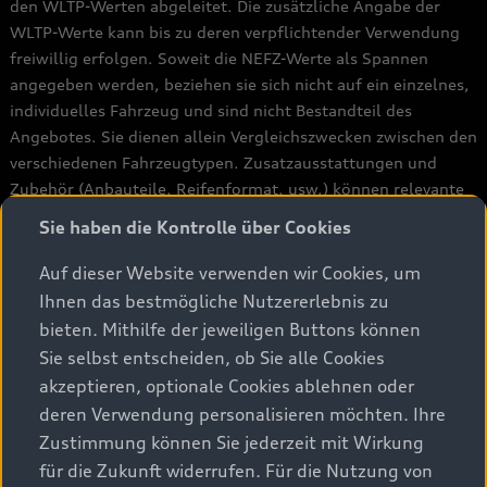
den WLTP-Werten abgeleitet. Die zusätzliche Angabe der
WLTP-Werte kann bis zu deren verpflichtender Verwendung
freiwillig erfolgen. Soweit die NEFZ-Werte als Spannen
angegeben werden, beziehen sie sich nicht auf ein einzelnes,
individuelles Fahrzeug und sind nicht Bestandteil des
Angebotes. Sie dienen allein Vergleichszwecken zwischen den
verschiedenen Fahrzeugtypen. Zusatzausstattungen und
Zubehör (Anbauteile, Reifenformat, usw.) können relevante
Fahrzeugparameter, wie z. B. Gewicht, Rollwiderstand und
Sie haben die Kontrolle über Cookies
Aerodynamik verändern und neben Witterungs- und
Verkehrsbedingungen sowie dem individuellen Fahrverhalten
Auf dieser Website verwenden wir Cookies, um
den Kraftstoffverbrauch,, den Stromverbrauch, die CO2-
Ihnen das bestmögliche Nutzererlebnis zu
Emissionen und die Fahrleistungswerte eines Fahrzeugs
bieten. Mithilfe der jeweiligen Buttons können
beeinflussen.
Sie selbst entscheiden, ob Sie alle Cookies
akzeptieren, optionale Cookies ablehnen oder
Weitere Informationen zum offiziellen Kraftstoffverbrauch
deren Verwendung personalisieren möchten. Ihre
und den offiziellen spezifischen CO2-Emissionen neuer
Zustimmung können Sie jederzeit mit Wirkung
Personenkraftwagen können dem "Leitfaden über den
für die Zukunft widerrufen. Für die Nutzung von
Kraftstoffverbrauch und die CO2-Emissionen neuer