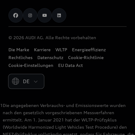
Audi Partner finden
Audi Gebrauchtwagen :plus
Stories of Progress
myAudi
Probefahrt anfragen
Geschäftskunden
Audi quattro Cup
Garantie & Unterstützung
Audi exclusive
Stories of Luxembourg
Audi Service Partner
© 2026 AUDI AG. Alle Rechte vorbehalten
Batterie und Sicherheit
Die Marke
Karriere
WLTP
Energieeffizienz
Rechtliches
Datenschutz
Cookie-Richtlinie
Cookie-Einstellungen
EU Data Act
Please select country
1
Die angegebenen Verbrauchs- und Emissionswerte wurden
nach den gesetzlich vorgeschriebenen Messverfahren
ermittelt. Am 1. Januar 2021 hat der WLTP-Prüfzyklus
(Worldwide Harmonized Light Vehicles Test Procedure) den
NEFZ-Prüfzyklus vollständig ersetzt, sodass für Fahrzeuge, die