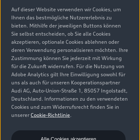
Auf dieser Website verwenden wir Cookies, um
Tech pro
2
Ihnen das bestmögliche Nutzererlebnis zu
bieten. Mithilfe der jeweiligen Buttons können
Überzeugende Audi Technologien in einem Paket,
Sie selbst entscheiden, ob Sie alle Cookies
das kaum noch Wünsche offenlässt. Auf der
akzeptieren, optionale Cookies ablehnen oder
richtigen Spur mit dem adaptiven
deren Verwendung personalisieren möchten. Ihre
Fahrassistenten plus
.
8
,
9
Zustimmung können Sie jederzeit mit Wirkung
für die Zukunft widerrufen. Für die Nutzung von
Adobe Analytics gilt Ihre Einwilligung sowohl für
uns als auch für unseren Kooperationspartner
Technologiepakete jetzt konfigurieren
Audi AG, Auto-Union-Straße 1, 85057 Ingolstadt,
Deutschland. Informationen zu den verwendeten
Cookies und zum Widerrufsrecht finden Sie in
unserer
Cookie-Richtlinie
.
Alle Cookies akzeptieren