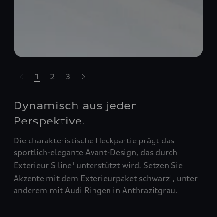
1
2
3
t-highlights.skipLinkText__
Dynamisch aus jeder
Perspektive.
Die charakteristische Heckpartie prägt das
sportlich-elegante Avant-Design, das durch
Exterieur S line
unterstützt wird. Setzen Sie
1
Akzente mit dem Exterieurpaket schwarz
, unter
1
anderem mit Audi Ringen in Anthrazitgrau.