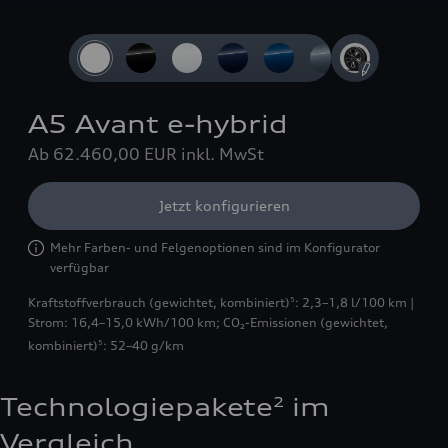
Slide 1 of 4: 3/4 vorn
A5 Avant e-hybrid
Ab 62.460,00 EUR
inkl. MwSt
Jetzt konfigurieren
Mehr Farben- und Felgenoptionen sind im Konfigurator
verfügbar
Kraftstoffverbrauch (gewichtet, kombiniert)
: 2,3–1,8 l/100 km |
5
Strom: 16,4–15,0 kWh/100 km
;
CO₂-Emissionen (gewichtet,
kombiniert)
: 52–40 g/km
5
Technologiepakete
im
2
Vergleich.