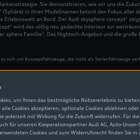
arkenstrategie. Sie demonstrieren, wie wir uns die Zuku
(Sphäre) in ihren Modellnamen betont den Fokus aller d
ue Erlebniswelt an Bord. Der Audi skysphere concept¹ zei
cept¹ wird das völlig neu gedachte Interieur zur weiträu
der sphere Familie¹. Das Hightech-Angebot und die große 
es sich um Konzeptfahrzeuge, die nicht als Serienfahrzeuge ver
s
kies, um Ihnen das bestmögliche Nutzererlebnis zu bieten.
e alle Cookies akzeptieren, optionale Cookies ablehnen ode
jederzeit mit Wirkung für die Zukunft widerrufen. Für die
 auch für unseren Kooperationspartner Audi AG, Auto-Union-
erwendeten Cookies und zum Widerrufsrecht finden Sie in