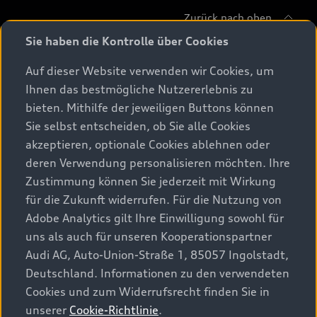
Zurück nach oben
Sie haben die Kontrolle über Cookies
Modelle
Auf dieser Website verwenden wir Cookies, um
Ihnen das bestmögliche Nutzererlebnis zu
Beratung & Kauf
Alle Modelle
bieten. Mithilfe der jeweiligen Buttons können
Sie selbst entscheiden, ob Sie alle Cookies
Modelle vergleichen
Service & Zubehör
akzeptieren, optionale Cookies ablehnen oder
Aktuelle Angebote
Elektromodelle
deren Verwendung personalisieren möchten. Ihre
Konfigurator
Kundenbereich
Zustimmung können Sie jederzeit mit Wirkung
Audi Original Zubehör
Plug-in-Hybride
für die Zukunft widerrufen. Für die Nutzung von
Sofort verfügbare Neuwagen
Audi Services
Adobe Analytics gilt Ihre Einwilligung sowohl für
Audi Welt
Kontakt
Gebrauchtwagen
uns als auch für unseren Kooperationspartner
Audi digital services
Audi Partner finden
Audi AG, Auto-Union-Straße 1, 85057 Ingolstadt,
Audi Gebrauchtwagen :plus
Stories of Progress
myAudi
Deutschland. Informationen zu den verwendeten
Probefahrt anfragen
Geschäftskunden
Cookies und zum Widerrufsrecht finden Sie in
Audi quattro Cup
Garantie & Unterstützung
unserer
Cookie-Richtlinie
.
Audi exclusive