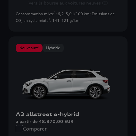
Vers la bourse aux voitures neuves (0)
1
Consommation mixte
: 6,2–5,0 l/100 km
;
Émissions de
1
CO₂ en cycle mixte
: 141–121 g/km
Nouveauté
Hybride
A3 allstreet e-hybrid
à partir de 48.370,00 EUR
Comparer