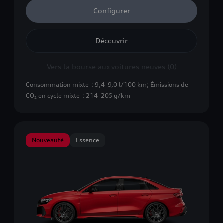
Configurer
Découvrir
Vers la bourse aux voitures neuves (0)
1
Consommation mixte
: 9,4–9,0 l/100 km
;
Émissions de
1
CO₂ en cycle mixte
: 214–205 g/km
Nouveauté
Essence