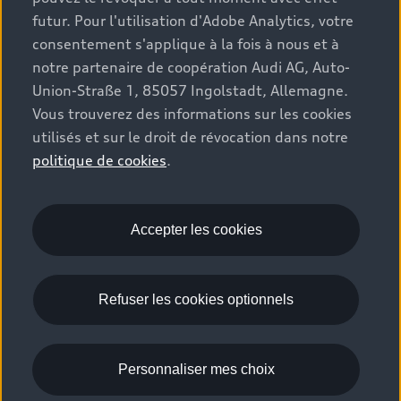
homologués après cette date, seules les valeurs WLTP sont
futur. Pour l'utilisation d'Adobe Analytics, votre
disponibles.
consentement s'applique à la fois à nous et à
notre partenaire de coopération Audi AG, Auto-
Les données ne se rapportent pas à un véhicule particulier et
Union-Straße 1, 85057 Ingolstadt, Allemagne.
ne font pas partie de l'offre commerciale, mais servent
Vous trouverez des informations sur les cookies
uniquement à des fins de comparaison entre les différents
types de véhicules. Les équipements et les accessoires (pièces
utilisés et sur le droit de révocation dans notre
jointes, format des pneus, etc.) peuvent modifier les
politique de cookies
.
paramètres du véhicule tels que le poids, la résistance au
roulement et l'aérodynamisme du véhicule, et, ensemble avec
les conditions météorologiques, les conditions de circulation
Accepter les cookies
et le comportement de conduite individuel, affecter la
consommation de carburant, la consommation d’énergie
électrique, les émissions de CO2 et les performances du
Refuser les cookies optionnels
véhicule.
Pour plus d'informations, voir www.audi.lu/fr/wltp/ ou
Personnaliser mes choix
contactez votre concessionnaire Audi.