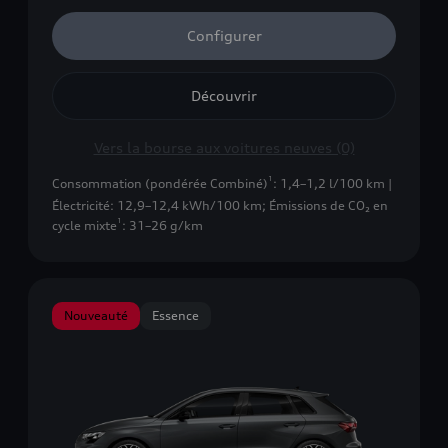
Configurer
Découvrir
Vers la bourse aux voitures neuves (0)
1
Consommation (pondérée Combiné)
: 1,4–1,2 l/100 km |
Électricité: 12,9–12,4 kWh/100 km
;
Émissions de CO₂ en
1
cycle mixte
: 31–26 g/km
Nouveauté
Essence