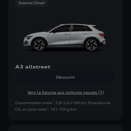
Essence/Diesel
A3 allstreet
Découvrir
Vers la bourse aux voitures neuves (1)
1
Consommation mixte
: 5,8–5,0 l/100 km
;
Émissions de
1
CO₂ en cycle mixte
: 141–123 g/km