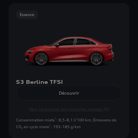
Essence
S3 Berline TFSI
Découvrir
Vers la bourse aux voitures neuves (0)
1
Consommation mixte
: 8,5–8,1 l/100 km
;
Émissions de
1
CO₂ en cycle mixte
: 193–185 g/km