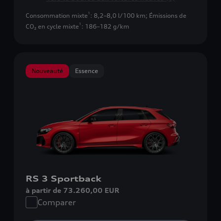
1
Consommation mixte
: 8,2–8,0 l/100 km
;
Émissions de
1
CO₂ en cycle mixte
: 186–182 g/km
Nouveauté
Essence
RS 3 Sportback
à partir de 73.260,00 EUR
Comparer