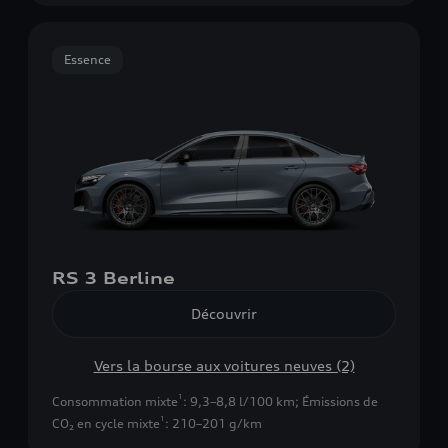
Essence
RS 3 Berline
Découvrir
Vers la bourse aux voitures neuves (2)
1
Consommation mixte
: 9,3–8,8 l/100 km
;
Émissions de
1
CO₂ en cycle mixte
: 210–201 g/km