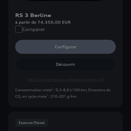
RS 3 Berline
à partir de 74.350,00 EUR
Comparer
Configurer
Découvrir
Vers la bourse aux voitures neuves (0)
1
Consommation mixte
: 9,3–8,9 l/100 km
;
Émissions de
1
CO₂ en cycle mixte
: 210–201 g/km
Essence/Diesel