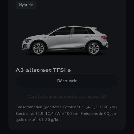
Hybride
A3 allstreet TFSI e
Découvrir
Vers la bourse aux voitures neuves (0)
1
Consommation (pondérée Combiné)
: 1,4–1,2 l/100 km |
Électricité: 12,9–12,4 kWh/100 km
;
Émissions de CO₂ en
1
cycle mixte
: 31–26 g/km