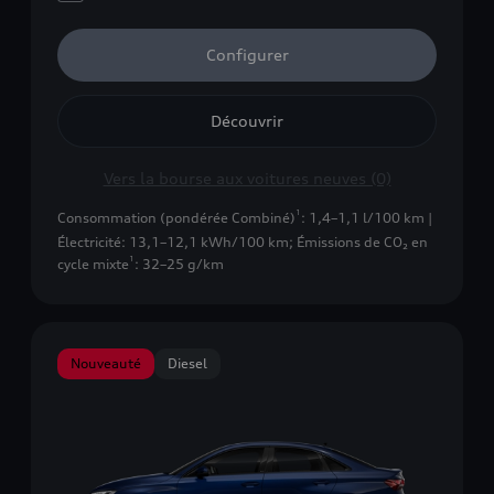
Configurer
Découvrir
Vers la bourse aux voitures neuves (0)
1
Consommation (pondérée Combiné)
: 1,4–1,1 l/100 km |
Électricité: 13,1–12,1 kWh/100 km
;
Émissions de CO₂ en
1
cycle mixte
: 32–25 g/km
Nouveauté
Diesel