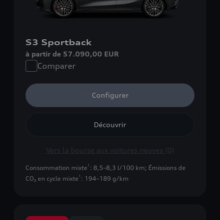
S3 Sportback
à partir de 57.090,00 EUR
Comparer
Configurer
Découvrir
Vers la bourse aux voitures neuves (0)
1
Consommation mixte
: 8,5–8,3 l/100 km
;
Émissions de
1
CO₂ en cycle mixte
: 194–189 g/km