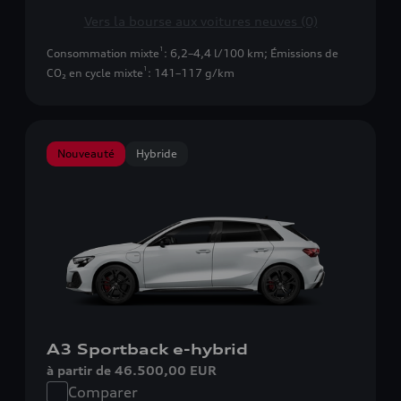
Vers la bourse aux voitures neuves (0)
1
Consommation mixte
: 6,2–4,4 l/100 km
;
Émissions de
1
CO₂ en cycle mixte
: 141–117 g/km
Nouveauté
Hybride
A3 Sportback e-hybrid
à partir de 46.500,00 EUR
Comparer