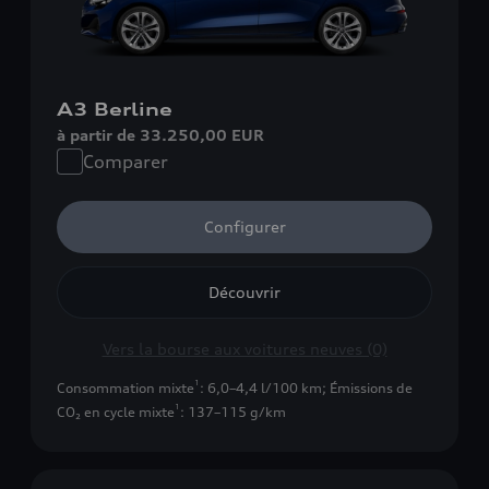
A3 Berline
à partir de 33.250,00 EUR
Comparer
Configurer
Découvrir
Vers la bourse aux voitures neuves (0)
1
Consommation mixte
: 6,0–4,4 l/100 km
;
Émissions de
1
CO₂ en cycle mixte
: 137–115 g/km