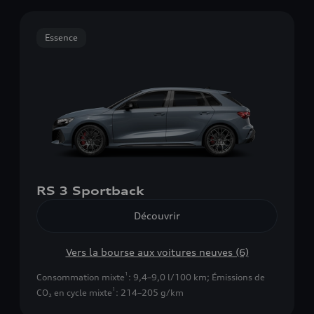
Essence
RS 3 Sportback
Découvrir
Vers la bourse aux voitures neuves (6)
1
Consommation mixte
: 9,4–9,0 l/100 km
;
Émissions de
1
CO₂ en cycle mixte
: 214–205 g/km