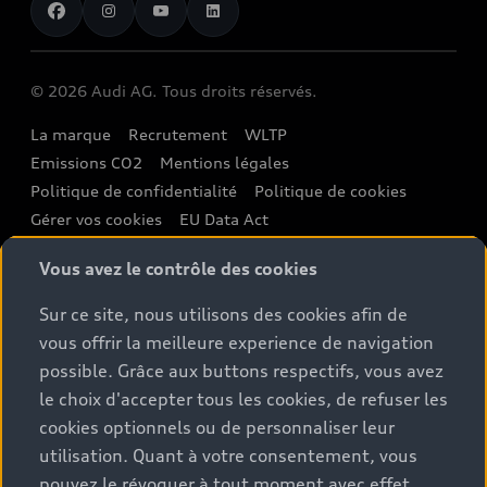
Demande d'essai
Clients professionnels
Audi quattro Cup
Garantie & assistance
Audi exclusive
Stories of Luxembourg
Partenaire Service Audi
© 2026 Audi AG. Tous droits réservés.
Batterie et sécurité
La marque
Recrutement
WLTP
Emissions CO2
Mentions légales
Politique de confidentialité
Politique de cookies
Gérer vos cookies
EU Data Act
Please select country
Vous avez le contrôle des cookies
Sur ce site, nous utilisons des cookies afin de
vous offrir la meilleure experience de navigation
1
Les valeurs de consommation et d'émission indiquées ont été
possible. Grâce aux buttons respectifs, vous avez
déterminées selon les méthodes de mesure prescrites par la
le choix d'accepter tous les cookies, de refuser les
loi. Le 1er janvier 2021, la procédure d'essai WLTP (Worldwide
cookies optionnels ou de personnaliser leur
Harmonized Light Vehicles Test Procedure) a complètement
utilisation. Quant à votre consentement, vous
remplacé le cycle d'essai NEDC, de sorte que pour les véhicules
pouvez le révoquer à tout moment avec effet