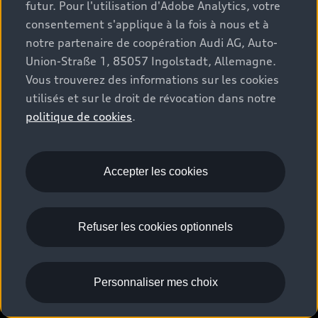
futur. Pour l'utilisation d'Adobe Analytics, votre
consentement s'applique à la fois à nous et à
notre partenaire de coopération Audi AG, Auto-
Union-Straße 1, 85057 Ingolstadt, Allemagne.
Vous trouverez des informations sur les cookies
utilisés et sur le droit de révocation dans notre
politique de cookies
.
A3 Berline
Accepter les cookies
Ce modèle n'est plus disponible à la 
commande.

Refuser les cookies optionnels
Vous trouverez d'éventuels véhicules de 
stock ici : 
Personnaliser mes choix
Voitures neuves