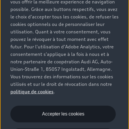
Tous les modèles
vous offrir la meilleure experience de navigation
possible. Grâce aux buttons respectifs, vous avez
Comparer les modèles
Service & Accessoires
le choix d'accepter tous les cookies, de refuser les
Offres du moment
Modèles électriques
cookies optionnels ou de personnaliser leur
Configurateur
Espace client
utilisation. Quant à votre consentement, vous
Accessoires d'origine Audi
Hybrides plug-in
pouvez le révoquer à tout moment avec effet
Véhicules neufs disponibles
Audi Services
futur. Pour l'utilisation d'Adobe Analytics, votre
Audi World
Contact
Occasions
consentement s'applique à la fois à nous et à
Services numériques Audi
Trouver mon partenaire Audi
notre partenaire de coopération Audi AG, Auto-
Audi Gebrauchtwagen :plus
Stories of Progress
myAudi
Union-Straße 1, 85057 Ingolstadt, Allemagne.
Demande d'essai
Clients professionnels
Vous trouverez des informations sur les cookies
Audi quattro Cup
Garantie & assistance
utilisés et sur le droit de révocation dans notre
Audi exclusive
Stories of Luxembourg
Partenaire Service Audi
politique de cookies
.
© 2026 Audi AG. Tous droits réservés.
Batterie et sécurité
La marque
Recrutement
WLTP
Emissions CO2
Mentions légales
Accepter les cookies
Politique de confidentialité
Politique de cookies
Gérer vos cookies
EU Data Act