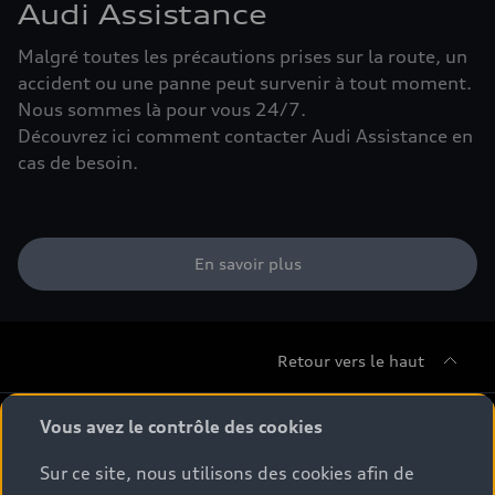
Audi Assistance
Malgré toutes les précautions prises sur la route, un
accident ou une panne peut survenir à tout moment.
Nous sommes là pour vous 24/7.
Découvrez ici comment contacter Audi Assistance en
cas de besoin.
En savoir plus
Retour vers le haut
Gamme
Vous avez le contrôle des cookies
Sur ce site, nous utilisons des cookies afin de
Conseil & achat