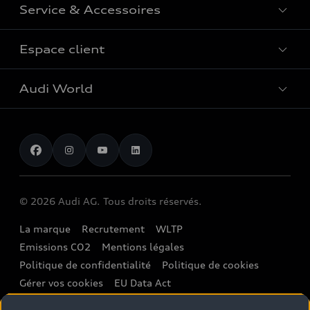
Comparer les modèles
Service & Accessoires
Offres du moment
Modèles électriques
Configurateur
Espace client
Accessoires d'origine Audi
Hybrides plug-in
Véhicules neufs disponibles
Audi Services
Audi World
Contact
Occasions
Services numériques Audi
Trouver mon partenaire Audi
Audi Gebrauchtwagen :plus
Stories of Progress
myAudi
Demande d'essai
Clients professionnels
Audi quattro Cup
Garantie & assistance
Audi exclusive
Stories of Luxembourg
Partenaire Service Audi
© 2026 Audi AG. Tous droits réservés.
Batterie et sécurité
La marque
Recrutement
WLTP
Emissions CO2
Mentions légales
Politique de confidentialité
Politique de cookies
Gérer vos cookies
EU Data Act
Please select country