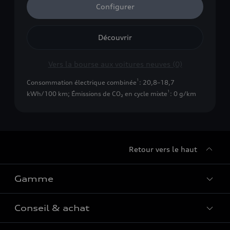
Configurer
Découvrir
Vers la bourse aux voitures neuves (0)
1
Consommation électrique combinée
: 20,8–18,7
1
kWh/100 km
;
Émissions de CO₂ en cycle mixte
: 0 g/km
Retour vers le haut
Gamme
Conseil & achat
Tous les modèles