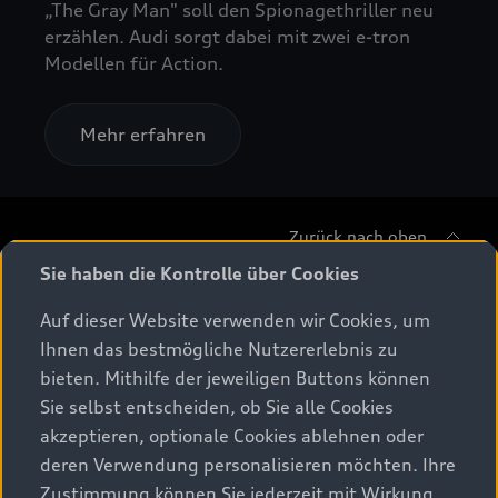
„The Gray Man" soll den Spionagethriller neu
erzählen. Audi sorgt dabei mit zwei e-tron
Modellen für Action.
Mehr erfahren
Zurück nach oben
Sie haben die Kontrolle über Cookies
Modelle
Auf dieser Website verwenden wir Cookies, um
Ihnen das bestmögliche Nutzererlebnis zu
Beratung & Kauf
Alle Modelle
bieten. Mithilfe der jeweiligen Buttons können
Sie selbst entscheiden, ob Sie alle Cookies
Modelle vergleichen
Service & Zubehör
akzeptieren, optionale Cookies ablehnen oder
Aktuelle Angebote
Elektromodelle
deren Verwendung personalisieren möchten. Ihre
Konfigurator
Kundenbereich
Zustimmung können Sie jederzeit mit Wirkung