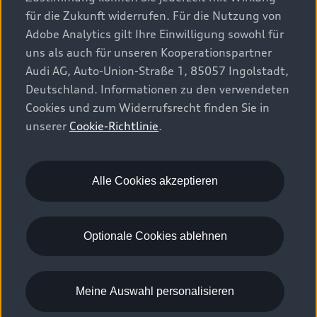
Audi Original Zubehör
Plug-in-Hybride
für die Zukunft widerrufen. Für die Nutzung von
Sofort verfügbare Neuwagen
Audi Services
Adobe Analytics gilt Ihre Einwilligung sowohl für
Audi Welt
Kontakt
Gebrauchtwagen
uns als auch für unseren Kooperationspartner
Audi digital services
Audi Partner finden
Audi AG, Auto-Union-Straße 1, 85057 Ingolstadt,
Audi Gebrauchtwagen :plus
Stories of Progress
myAudi
Deutschland. Informationen zu den verwendeten
Probefahrt anfragen
Geschäftskunden
Cookies und zum Widerrufsrecht finden Sie in
Audi quattro Cup
Garantie & Unterstützung
unserer
Cookie-Richtlinie
.
Audi exclusive
Stories of Luxembourg
Audi Service Partner
© 2026 AUDI AG. Alle Rechte vorbehalten
Batterie und Sicherheit
Die Marke
Karriere
WLTP
Energieeffizienz
Alle Cookies akzeptieren
Rechtliches
Datenschutz
Cookie-Richtlinie
Cookie-Einstellungen
EU Data Act
Optionale Cookies ablehnen
Please select country
Meine Auswahl personalisieren