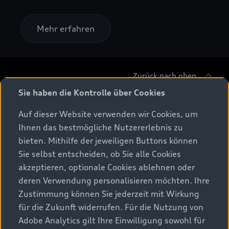
Mehr erfahren
Zurück nach oben
Sie haben die Kontrolle über Cookies
Modelle
Auf dieser Website verwenden wir Cookies, um
Ihnen das bestmögliche Nutzererlebnis zu
Beratung & Kauf
Alle Modelle
bieten. Mithilfe der jeweiligen Buttons können
Sie selbst entscheiden, ob Sie alle Cookies
Modelle vergleichen
Service & Zubehör
akzeptieren, optionale Cookies ablehnen oder
Aktuelle Angebote
Elektromodelle
deren Verwendung personalisieren möchten. Ihre
Konfigurator
Kundenbereich
Zustimmung können Sie jederzeit mit Wirkung
Audi Original Zubehör
Plug-in-Hybride
für die Zukunft widerrufen. Für die Nutzung von
Sofort verfügbare Neuwagen
Audi Services
Adobe Analytics gilt Ihre Einwilligung sowohl für
Audi Welt
Kontakt
Gebrauchtwagen