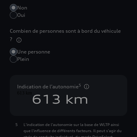
1
Non
Oui
2
Combien de personnes sont à bord du véhicule
?
3
0
Une personne
4
1
Plein
5
0
2
5
Indication de l’autonomie
613 km
6
1
3
 km
7
2
4
5
L'indication de l'autonomie sur la base de WLTP ainsi
que l'influence de différents facteurs. Il peut s'agir du
8
3
5
style de conduite individuel, du mode DriveSelect