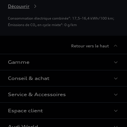
Découvrir
Consommation électrique combinée
: 17,5–16,4 kWh/100 km
;
4
Émissions de CO₂ en cycle mixte
: 0 g/km
4
Retour vers le haut
Gamme
Conseil & achat
Tous les modèles
Comparer les modèles
Service & Accessoires
Offres du moment
Modèles électriques
Configurateur
Espace client
Accessoires d'origine Audi
Hybrides plug-in
Véhicules neufs disponibles
Audi Services
Audi World