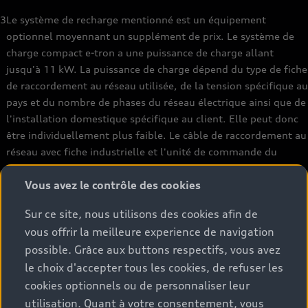
3
Le système de recharge mentionné est un équipement
optionnel moyennant un supplément de prix. Le système de
charge compact e-tron a une puissance de charge allant
jusqu'à 11 kW. La puissance de charge dépend du type de fiche
de raccordement au réseau utilisée, de la tension spécifique au
pays et du nombre de phases du réseau électrique ainsi que de
l'installation domestique spécifique au client. Elle peut donc
être individuellement plus faible. Le câble de raccordement au
réseau avec fiche industrielle et l'unité de commande du
système de recharge sont adaptés l'un à l'autre. Un
Vous avez le contrôle des cookies
changement ultérieur du câble de raccordement au réseau
pour un autre type de fiche peut réduire la puissance de
Sur ce site, nous utilisons des cookies afin de
charge disponible de l'ensemble du système.
vous offrir la meilleure experience de navigation
4
Les valeurs de consommation et d'émission indiquées ont été
possible. Grâce aux buttons respectifs, vous avez
déterminées selon les méthodes de mesure prescrites par la
le choix d'accepter tous les cookies, de refuser les
loi. Le 1er janvier 2021, la procédure d'essai WLTP (Worldwide
cookies optionnels ou de personnaliser leur
Harmonized Light Vehicles Test Procedure) a complètement
utilisation. Quant à votre consentement, vous