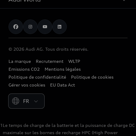
Contact
Occasions
Services numériques Audi
Trouver mon partenaire Audi
Audi Gebrauchtwagen :plus
Stories of Progress
myAudi
Demande d'essai
Clients professionnels
Audi quattro Cup
Garantie & assistance
Audi exclusive
Stories of Luxembourg
Partenaire Service Audi
© 2026 Audi AG. Tous droits réservés.
Batterie et sécurité
La marque
Recrutement
WLTP
Emissions CO2
Mentions légales
Politique de confidentialité
Politique de cookies
Gérer vos cookies
EU Data Act
Please select country
1
Le temps de charge de la batterie et la puissance de charge DC
maximale sur les bornes de recharge HPC (High Power