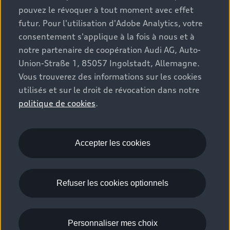
remplacé le cycle d'essai NEDC, de sorte que pour les véhicules
pouvez le révoquer à tout moment avec effet
homologués après cette date, seules les valeurs WLTP sont
futur. Pour l'utilisation d'Adobe Analytics, votre
disponibles.
consentement s'applique à la fois à nous et à
notre partenaire de coopération Audi AG, Auto-
Les données ne se rapportent pas à un véhicule particulier et
Union-Straße 1, 85057 Ingolstadt, Allemagne.
ne font pas partie de l'offre commerciale, mais servent
Vous trouverez des informations sur les cookies
uniquement à des fins de comparaison entre les différents
types de véhicules. Les équipements et les accessoires (pièces
utilisés et sur le droit de révocation dans notre
jointes, format des pneus, etc.) peuvent modifier les
politique de cookies
.
paramètres du véhicule tels que le poids, la résistance au
roulement et l'aérodynamisme du véhicule, et, ensemble avec
les conditions météorologiques, les conditions de circulation
Accepter les cookies
et le comportement de conduite individuel, affecter la
consommation de carburant, la consommation d’énergie
électrique, les émissions de CO2 et les performances du
Refuser les cookies optionnels
véhicule.
Pour plus d'informations, voir www.audi.lu/fr/wltp/ ou
Personnaliser mes choix
contactez votre concessionnaire Audi.