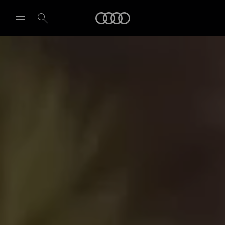
A6 Sportback e-tron
Audi
Points forts
Demande d'essai