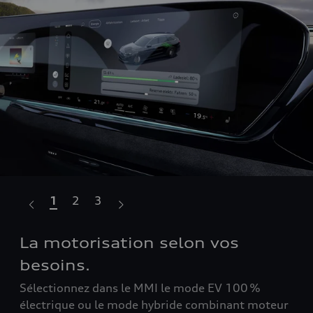
1
2
3
La motorisation selon vos
Fa
besoins.
Aud
cen
Sélectionnez dans le MMI le mode EV 100 %
pub
électrique ou le mode hybride combinant moteur