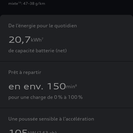
mixte
: 47–38 g/km
10
De l’énergie pour le quotidien
20,7
kWh
7
de capacité batterie (net)
Prêt à repartir
en env. 150
min
8
pour une charge de 0 % à 100 %
Une poussée sensible à l’accélération
105
kW (143 ch)