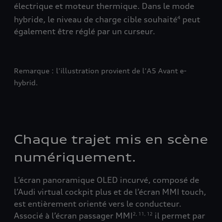
L’u
électrique et moteur thermique. Dans le mode
(AC)
RFI
hybride, le niveau de charge cible souhaité
peut
4
également être réglé par un curseur.
En s
Remarque : l'illustration provient de l'A5 Avant e-
hybrid.
Chaque trajet mis en scène
numériquement.
L’écran panoramique OLED incurvé, composé de
l’Audi virtual cockpit plus et de l’écran MMI touch,
est entièrement orienté vers le conducteur.
Associé à l’écran passager MMI
il permet par
2
,
11
,
12