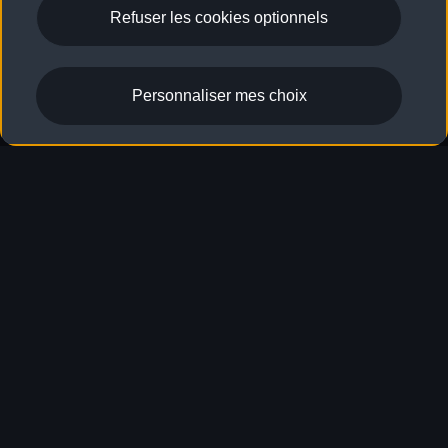
Refuser les cookies optionnels
Personnaliser mes choix
A5 Avant
Comparer
Découvrir
Consommation mixte
: 8,0–4,8 l/100 km
;
Émissions de CO₂ en
10
cycle mixte
: 182–126 g/km
10