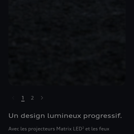
1
2
sser le carrousel
Un design lumineux progressif.
Avec les projecteurs Matrix LED
et les feux
2