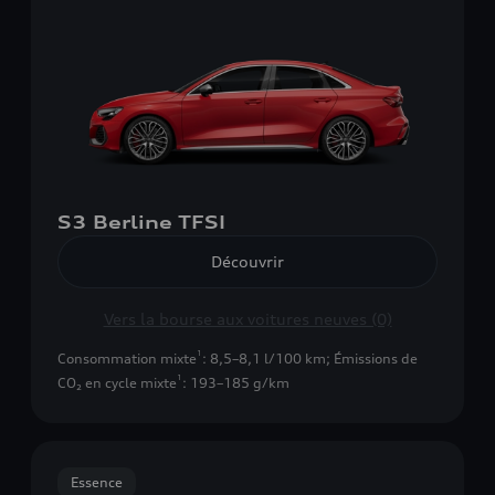
S3 Berline TFSI
Découvrir
Vers la bourse aux voitures neuves (0)
1
Consommation mixte
: 8,5–8,1 l/100 km
;
Émissions de
1
CO₂ en cycle mixte
: 193–185 g/km
Essence