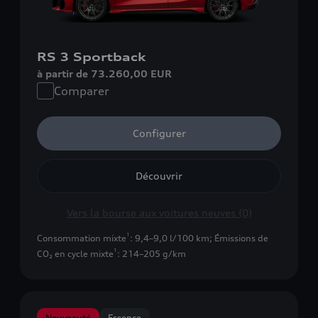
RS 3 Sportback
à partir de 73.260,00 EUR
Comparer
Configurer
Découvrir
Vers la bourse aux voitures neuves (0)
1
Consommation mixte
: 9,4–9,0 l/100 km
;
Émissions de
1
CO₂ en cycle mixte
: 214–205 g/km
Nouveauté
Essence