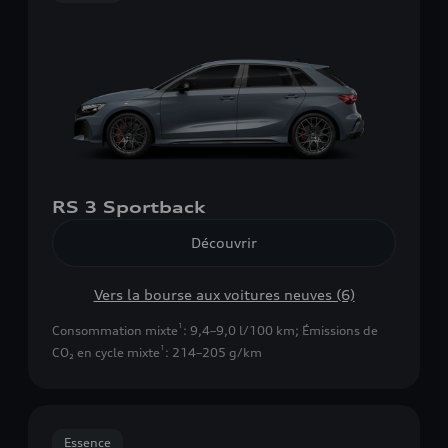
RS 3 Sportback
Découvrir
Vers la bourse aux voitures neuves (6)
1
Consommation mixte
: 9,4–9,0 l/100 km
;
Émissions de
1
CO₂ en cycle mixte
: 214–205 g/km
Essence