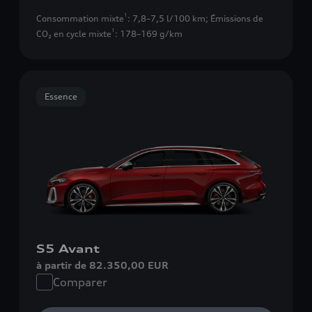
1
Consommation mixte
: 7,8–7,5 l/100 km
;
Émissions de
1
CO₂ en cycle mixte
: 178–169 g/km
Essence
S5 Avant
à partir de 82.350,00 EUR
Comparer