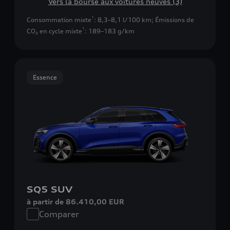
Vers la bourse aux voitures neuves (3)
1
Consommation mixte
: 8,3–8,1 l/100 km
;
Émissions de
1
CO₂ en cycle mixte
: 189–183 g/km
Essence
SQ5 SUV
à partir de 86.410,00 EUR
Comparer