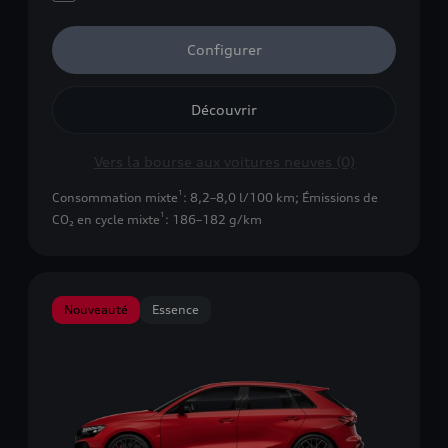
Configurer
Découvrir
Vers la bourse aux voitures neuves (0)
1
Consommation mixte
: 8,2–8,0 l/100 km
;
Émissions de
1
CO₂ en cycle mixte
: 186–182 g/km
Nouveauté
Essence