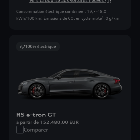
Vers la bourse aux voitures neuves (1)
1
Consommation électrique combinée
: 19,7–18,0
1
kWh/100 km
;
Émissions de CO₂ en cycle mixte
: 0 g/km
100% électrique
RS e-tron GT
à partir de 152.480,00 EUR
Comparer