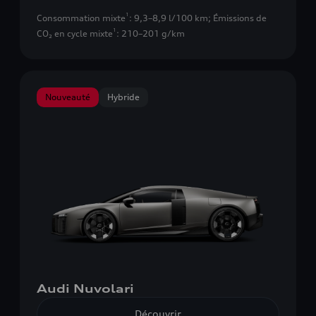
1
Consommation mixte
: 9,3–8,9 l/100 km
;
Émissions de
1
CO₂ en cycle mixte
: 210–201 g/km
Nouveauté
Hybride
Audi Nuvolari
Découvrir