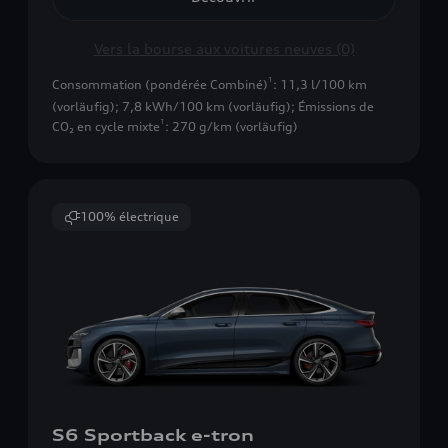
Vers la bourse aux voitures neuves (0)
1
Consommation (pondérée Combiné)
: 11,3 l/100 km
(vorläufig); 7,8 kWh/100 km (vorläufig)
;
Émissions de
1
CO₂ en cycle mixte
: 270 g/km (vorläufig)
100% électrique
S6 Sportback e-tron