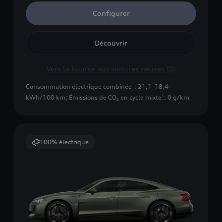
Configurer
Découvrir
Vers la bourse aux voitures neuves (0)
1
Consommation électrique combinée
: 21,1–18,4
1
kWh/100 km
;
Émissions de CO₂ en cycle mixte
: 0 g/km
100% électrique