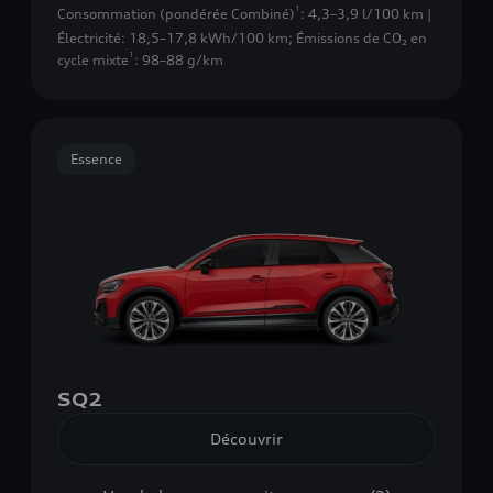
1
Consommation (pondérée Combiné)
: 4,3–3,9 l/100 km |
Électricité: 18,5–17,8 kWh/100 km
;
Émissions de CO₂ en
1
cycle mixte
: 98–88 g/km
Essence
SQ2
Découvrir