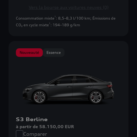
Vers la bourse aux voitures neuves (0)
1
Consommation mixte
: 8,5–8,3 l/100 km
;
Émissions de
1
CO₂ en cycle mixte
: 194–189 g/km
Nouveauté
Essence
S3 Berline
à partir de 58.150,00 EUR
Comparer