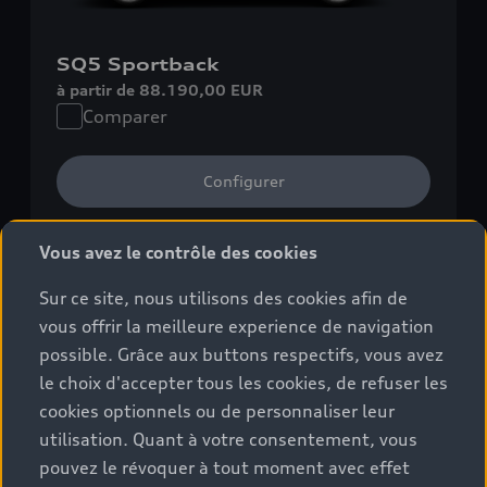
SQ5 Sportback
à partir de 88.190,00 EUR
Comparer
Configurer
Découvrir
Vous avez le contrôle des cookies
Sur ce site, nous utilisons des cookies afin de
Vers la bourse aux voitures neuves (10)
vous offrir la meilleure experience de navigation
1
Consommation mixte
: 8,7–8,1 l/100 km
;
Émissions de
possible. Grâce aux buttons respectifs, vous avez
1
CO₂ en cycle mixte
: 198–183 g/km
le choix d'accepter tous les cookies, de refuser les
cookies optionnels ou de personnaliser leur
utilisation. Quant à votre consentement, vous
Essence
pouvez le révoquer à tout moment avec effet