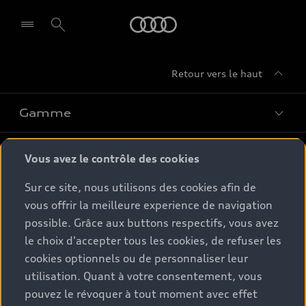
Audi
Retour vers le haut
Gamme
Conseil & achat
Tous les modèles
Vous avez le contrôle des cookies
Comparer les modèles
Sur ce site, nous utilisons des cookies afin de
Service & Accessoires
Offres du moment
vous offrir la meilleure experience de navigation
Modèles électriques
possible. Grâce aux buttons respectifs, vous avez
Configurateur
Espace client
Accessoires d'origine Audi
Hybrides plug-in
le choix d'accepter tous les cookies, de refuser les
Véhicules neufs disponibles
cookies optionnels ou de personnaliser leur
Audi Services
Audi World
Contact
utilisation. Quant à votre consentement, vous
Occasions
Services numériques Audi
pouvez le révoquer à tout moment avec effet
Trouver mon partenaire Audi
Audi Gebrauchtwagen :plus