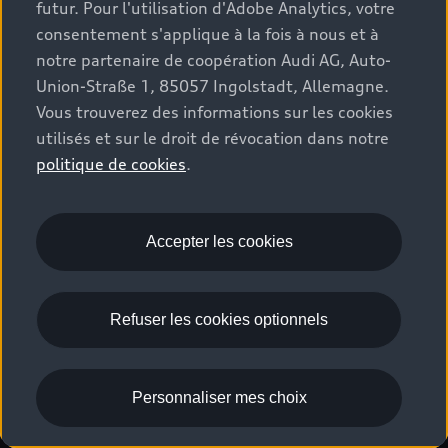
futur. Pour l'utilisation d'Adobe Analytics, votre
Stories of Progress
myAudi
Demande d'essai
consentement s'applique à la fois à nous et à
Clients professionnels
Audi quattro Cup
Garantie & assistance
notre partenaire de coopération Audi AG, Auto-
Audi exclusive
Union-Straße 1, 85057 Ingolstadt, Allemagne.
Stories of Luxembourg
Partenaire Service Audi
© 2026 Audi AG. Tous droits réservés.
Vous trouverez des informations sur les cookies
Batterie et sécurité
utilisés et sur le droit de révocation dans notre
La marque
Recrutement
WLTP
politique de cookies
.
Emissions CO2
Mentions légales
Politique de confidentialité
Politique de cookies
Gérer vos cookies
EU Data Act
Accepter les cookies
Please select country
Refuser les cookies optionnels
Personnaliser mes choix