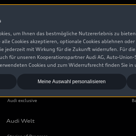
Beratung & Kauf
S
s
kies, um Ihnen das bestmögliche Nutzererlebnis zu bieten.
Aktuelle Angebote
A
e alle Cookies akzeptieren, optionale Cookies ablehnen ode
Konfigurator
Au
jederzeit mit Wirkung für die Zukunft widerrufen. Für die
 auch für unseren Kooperationspartner Audi AG, Auto-Union-
Sofort verfügbare Neuwagen
Au
erwendeten Cookies und zum Widerrufsrecht finden Sie in
Gebrauchtwagen
m
Audi Gebrauchtwagen :plus
G
Meine Auswahl personalisieren
Geschäftskunden
Au
Audi exclusive
Ba
Audi Welt