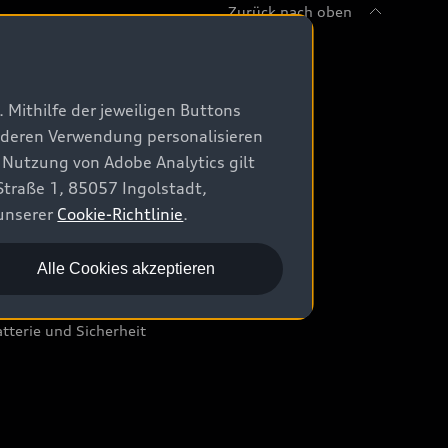
Zurück nach oben
ervice & Zubehör
 Mithilfe der jeweiligen Buttons
udi Original Zubehör
r deren Verwendung personalisieren
di Services
 Nutzung von Adobe Analytics gilt
Straße 1, 85057 Ingolstadt,
di digital services
 unserer
Cookie-Richtlinie
.
yAudi
arantie & Unterstützung
Alle Cookies akzeptieren
di Service Partner
tterie und Sicherheit