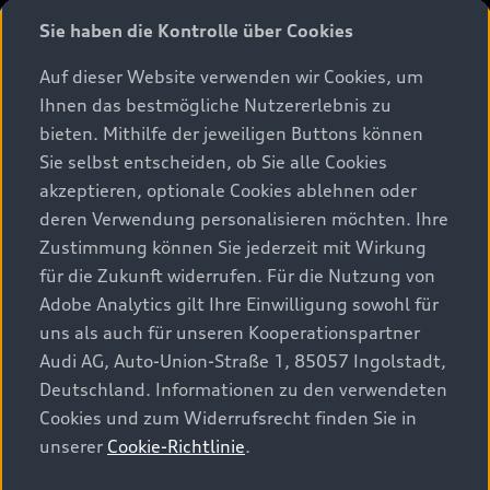
Sie haben die Kontrolle über Cookies
Modelle
Auf dieser Website verwenden wir Cookies, um
Ihnen das bestmögliche Nutzererlebnis zu
Beratung & Kauf
Alle Modelle
bieten. Mithilfe der jeweiligen Buttons können
Sie selbst entscheiden, ob Sie alle Cookies
Modelle vergleichen
Service & Zubehör
akzeptieren, optionale Cookies ablehnen oder
Aktuelle Angebote
Elektromodelle
deren Verwendung personalisieren möchten. Ihre
Konfigurator
Kundenbereich
Zustimmung können Sie jederzeit mit Wirkung
Audi Original Zubehör
Plug-in-Hybride
für die Zukunft widerrufen. Für die Nutzung von
Sofort verfügbare Neuwagen
Audi Services
Adobe Analytics gilt Ihre Einwilligung sowohl für
Audi Welt
Kontakt
Gebrauchtwagen
uns als auch für unseren Kooperationspartner
Audi digital services
Audi Partner finden
Audi AG, Auto-Union-Straße 1, 85057 Ingolstadt,
Audi Gebrauchtwagen :plus
Stories of Progress
myAudi
Deutschland. Informationen zu den verwendeten
Probefahrt anfragen
Geschäftskunden
Cookies und zum Widerrufsrecht finden Sie in
Audi quattro Cup
Garantie & Unterstützung
unserer
Cookie-Richtlinie
.
Audi exclusive
Stories of Luxembourg
Audi Service Partner
© 2026 AUDI AG. Alle Rechte vorbehalten