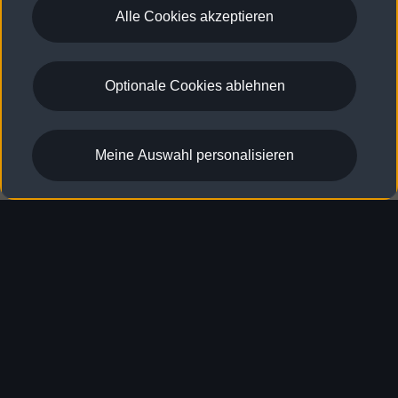
Alle Cookies akzeptieren
Optionale Cookies ablehnen
Meine Auswahl personalisieren
Bei dem genannten und gezeigten Fahrzeug handelt es sich um
ein Konzeptfahrzeug, das nicht als Serienfahrzeug verfügbar ist.
Strive for clarity
Audi war schon immer eine mutige Marke.
Die neue Designphilosophie „The Radical Next“