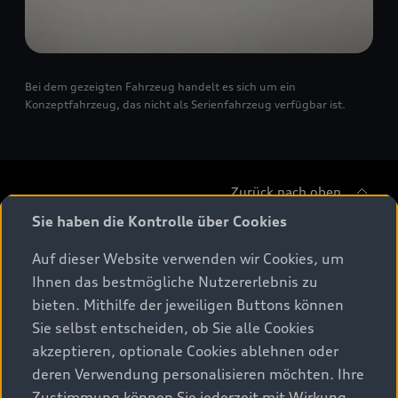
Bei dem gezeigten Fahrzeug handelt es sich um ein
Konzeptfahrzeug, das nicht als Serienfahrzeug verfügbar ist.
Zurück nach oben
Sie haben die Kontrolle über Cookies
Modelle
Auf dieser Website verwenden wir Cookies, um
Ihnen das bestmögliche Nutzererlebnis zu
Beratung & Kauf
Alle Modelle
bieten. Mithilfe der jeweiligen Buttons können
Sie selbst entscheiden, ob Sie alle Cookies
Modelle vergleichen
Service & Zubehör
akzeptieren, optionale Cookies ablehnen oder
Aktuelle Angebote
Elektromodelle
deren Verwendung personalisieren möchten. Ihre
Konfigurator
Kundenbereich
Zustimmung können Sie jederzeit mit Wirkung