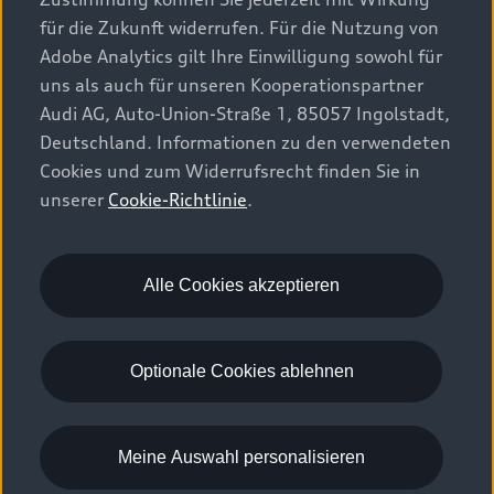
Audi Original Zubehör
Plug-in-Hybride
für die Zukunft widerrufen. Für die Nutzung von
Sofort verfügbare Neuwagen
Audi Services
Adobe Analytics gilt Ihre Einwilligung sowohl für
Audi Welt
Kontakt
Gebrauchtwagen
uns als auch für unseren Kooperationspartner
Audi digital services
Audi Partner finden
Audi AG, Auto-Union-Straße 1, 85057 Ingolstadt,
Audi Gebrauchtwagen :plus
Stories of Progress
myAudi
Deutschland. Informationen zu den verwendeten
Probefahrt anfragen
Geschäftskunden
Cookies und zum Widerrufsrecht finden Sie in
Audi quattro Cup
Garantie & Unterstützung
unserer
Cookie-Richtlinie
.
Audi exclusive
Stories of Luxembourg
Audi Service Partner
© 2026 AUDI AG. Alle Rechte vorbehalten
Batterie und Sicherheit
Die Marke
Karriere
WLTP
Energieeffizienz
Alle Cookies akzeptieren
Rechtliches
Datenschutz
Cookie-Richtlinie
Cookie-Einstellungen
EU Data Act
Optionale Cookies ablehnen
Please select country
Meine Auswahl personalisieren