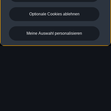
Optionale Cookies ablehnen
Audi connect remote & 
Meine Auswahl personalisieren
1
control
Behalten Sie Ihren Audi im
Blick.
Mit den digitalen Services von Audi connect Remote &
Control
,vernetzen Sie Ihren Audi mit der myAudi App
1
2
auf Ihrem Smartphone
und steuern wichtige Funktionen
3
bequem aus der Ferne – ob Einstellen Ihrer
Wohlfühltemperatur bereits vor der Fahrt oder das Ver-
und Entriegeln
der Türen.
4