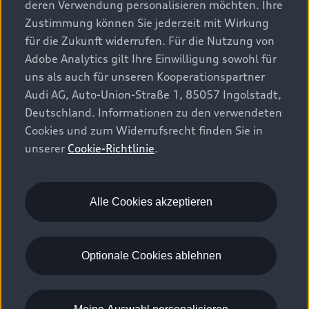
Elektromodelle
deren Verwendung personalisieren möchten. Ihre
Konfigurator
Kundenbereich
Zustimmung können Sie jederzeit mit Wirkung
Audi Original Zubehör
Plug-in-Hybride
für die Zukunft widerrufen. Für die Nutzung von
Sofort verfügbare Neuwagen
Audi Services
Adobe Analytics gilt Ihre Einwilligung sowohl für
Audi Welt
Kontakt
Gebrauchtwagen
uns als auch für unseren Kooperationspartner
Audi digital services
Audi Partner finden
Audi AG, Auto-Union-Straße 1, 85057 Ingolstadt,
Audi Gebrauchtwagen :plus
Stories of Progress
myAudi
Deutschland. Informationen zu den verwendeten
Probefahrt anfragen
Geschäftskunden
Cookies und zum Widerrufsrecht finden Sie in
Audi quattro Cup
Garantie & Unterstützung
unserer
Cookie-Richtlinie
.
Audi exclusive
Stories of Luxembourg
Audi Service Partner
© 2026 AUDI AG. Alle Rechte vorbehalten
Batterie und Sicherheit
Die Marke
Karriere
WLTP
Energieeffizienz
Alle Cookies akzeptieren
Rechtliches
Datenschutz
Cookie-Richtlinie
Cookie-Einstellungen
EU Data Act
Optionale Cookies ablehnen
Please select country