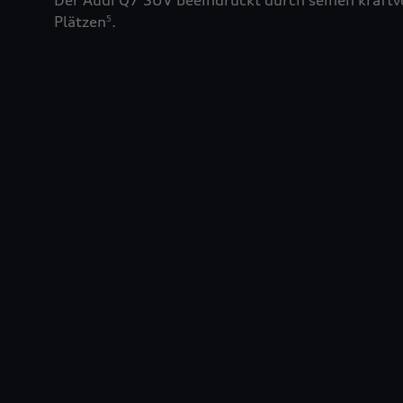
Der Audi Q7 SUV beeindruckt durch seinen kraftv
Plätzen
.
5