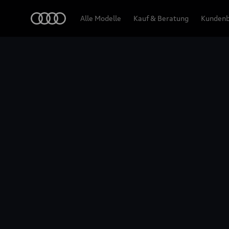
Q6 SUV e-tron
Audi
Alle Modelle
Kauf & Beratung
Kundenb
Highlights