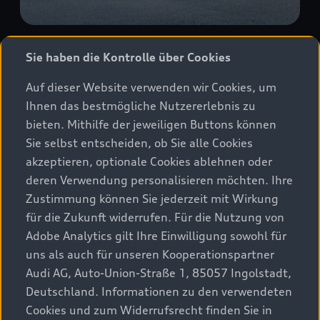
Q5 SUV
Sie haben die Kontrolle über Cookies
Vergleichen
Auf dieser Website verwenden wir Cookies, um
Ihnen das bestmögliche Nutzererlebnis zu
Entdecken
bieten. Mithilfe der jeweiligen Buttons können
Sie selbst entscheiden, ob Sie alle Cookies
Kraftstoffverbrauch (kombiniert)
: 7,9–5,8 l/100 km
;
CO₂-
2
akzeptieren, optionale Cookies ablehnen oder
Emissionen (kombiniert)
: 180–146 g/km
2
deren Verwendung personalisieren möchten. Ihre
Zustimmung können Sie jederzeit mit Wirkung
für die Zukunft widerrufen. Für die Nutzung von
Adobe Analytics gilt Ihre Einwilligung sowohl für
uns als auch für unseren Kooperationspartner
Audi AG, Auto-Union-Straße 1, 85057 Ingolstadt,
Deutschland. Informationen zu den verwendeten
Cookies und zum Widerrufsrecht finden Sie in