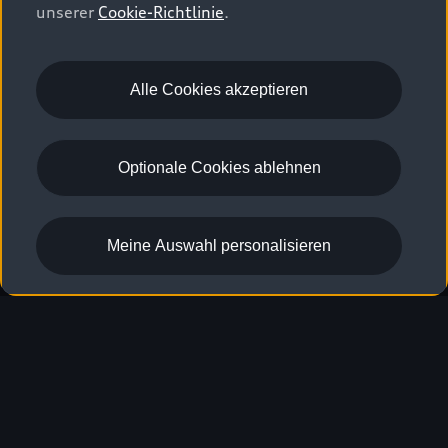
unserer
Cookie-Richtlinie
.
SQ5 Sportback
Alle Cookies akzeptieren
Vergleichen
Entdecken
Optionale Cookies ablehnen
Kraftstoffverbrauch (kombiniert)
: 8,7–8,1 l/100 km
;
CO₂-
2
Emissionen (kombiniert)
: 198–183 g/km
2
Meine Auswahl personalisieren