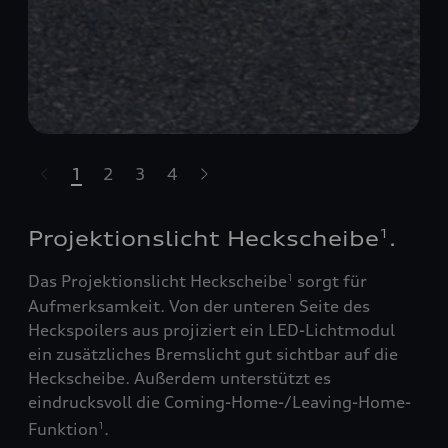
1
2
3
4
ssell überspringen
Projektionslicht Heckscheibe
.
1
Das Projektionslicht Heckscheibe
sorgt für
1
Aufmerksamkeit. Von der unteren Seite des
Heckspoilers aus projiziert ein LED-Lichtmodul
ein zusätzliches Bremslicht gut sichtbar auf die
Heckscheibe. Außerdem unterstützt es
eindrucksvoll die Coming-Home-/Leaving-Home-
Funktion
.
1