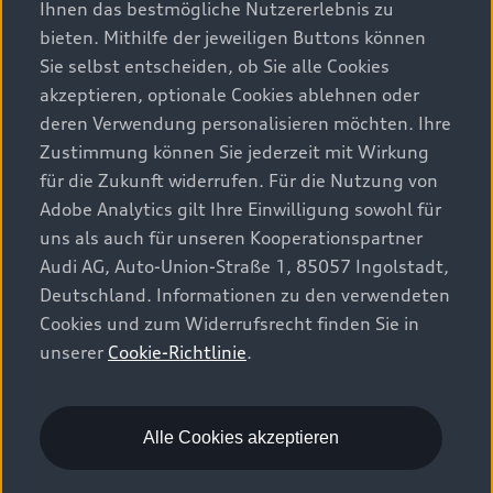
Umgebungskameras 3D und 360°
sowie dem
8
Ihnen das bestmögliche Nutzererlebnis zu
adaptiven Fahrassistenten plus
.
8
,
9
bieten. Mithilfe der jeweiligen Buttons können
Sie selbst entscheiden, ob Sie alle Cookies
akzeptieren, optionale Cookies ablehnen oder
deren Verwendung personalisieren möchten. Ihre
Technologiepakete jetzt konfigurieren
Zustimmung können Sie jederzeit mit Wirkung
für die Zukunft widerrufen. Für die Nutzung von
Adobe Analytics gilt Ihre Einwilligung sowohl für
uns als auch für unseren Kooperationspartner
Audi AG, Auto-Union-Straße 1, 85057 Ingolstadt,
Deutschland. Informationen zu den verwendeten
Cookies und zum Widerrufsrecht finden Sie in
unserer
Cookie-Richtlinie
.
Alle Cookies akzeptieren