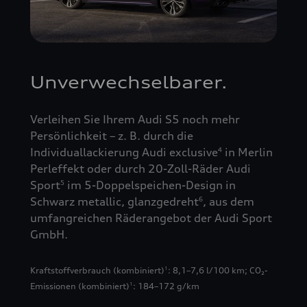
Unverwechselbarer.
Verleihen Sie Ihrem Audi S5 noch mehr
Persönlichkeit – z. B. durch die
Individuallackierung Audi exclusive
in Merlin
4
Perleffekt oder durch 20-Zoll-Räder Audi
Sport
im 5-Doppelspeichen-Design in
5
Schwarz metallic, glanzgedreht
, aus dem
6
umfangreichen Räderangebot der Audi Sport
GmbH.
Kraftstoffverbrauch (kombiniert)
: 8,1–7,6 l/100 km
;
CO₂-
1
Emissionen (kombiniert)
: 184–172 g/km
1