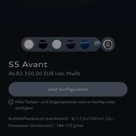
Slide 1 of 4: 3/4 vorn
S5 Avant
Ab 82.350,00 EUR
inkl. MwSt
Jetzt konfigurieren
Mehr Farben- und Felgenoptionen sind im Konfigurator
verfügbar
Kraftstoffverbrauch (kombiniert)
: 8,1–7,6 l/100 km
;
CO₂-
1
Emissionen (kombiniert)
: 184–172 g/km
1