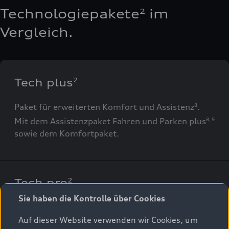
Technologiepakete
im
2
Vergleich.
Tech plus
2
Paket für erweiterten Komfort und Assistenz
.
8
Mit dem Assistenzpaket Fahren und Parken plus
8
,
9
sowie dem Komfortpaket.
Tech pro
2
Sie haben die Kontrolle über Cookies
Innovative Audi Technologien in einem Paket, das
kaum noch Wünsche offenlässt. Mit
Auf dieser Website verwenden wir Cookies, um