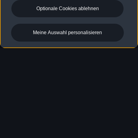
Die vollständigen
Optionale Cookies ablehnen
Fahrzeugdaten und
Ausstattungsmerkmale
Meine Auswahl personalisieren
finden Sie im Konfigurator.
S5 Avant konfigurieren
Kraftstoffverbrauch (kombiniert)
: 8,1–7,6 l/100 km
;
CO₂-Emissionen
1
(kombiniert)
: 184–172 g/km
1