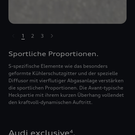
1
2
3
ssell überspringen
Sportliche Proportionen.
S-spezifische Elemente wie das besonders
geformte Kühlerschutzgitter und der spezielle
Diffusor mit vierflutiger Abgasanlage verstärken
die sportlichen Proportionen. Die Avant-typische
Heckpartie mit ihrem kurzen Überhang vollendet
den kraftvoll-dynamischen Auftritt.
Audi exclusive
.
4