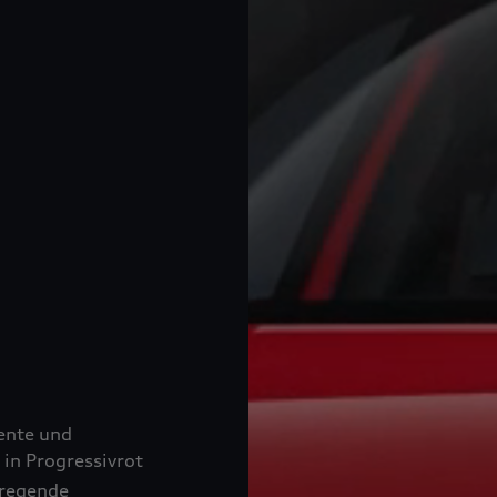
ente und
 in Progressivrot
rregende