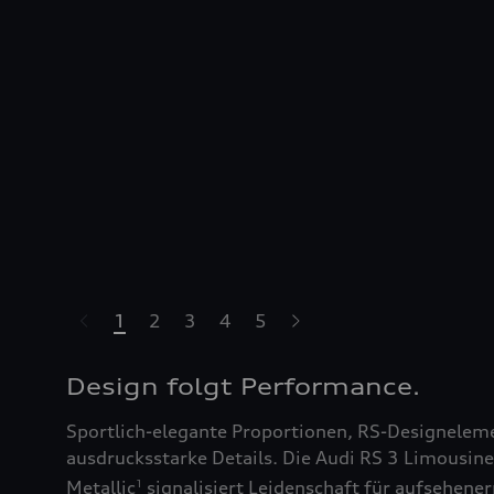
1
2
3
4
5
Design folgt Performance.
Sportlich-elegante Proportionen, RS-Designelem
ausdrucksstarke Details. Die Audi RS 3 Limousine
Metallic
signalisiert Leidenschaft für aufsehene
1