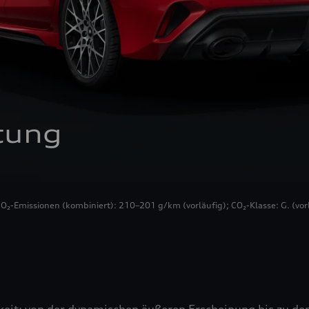
tung
CO₂-Emissionen (kombiniert): 210–201 g/km (vorläufig); CO₂-Klasse: G. (vorl