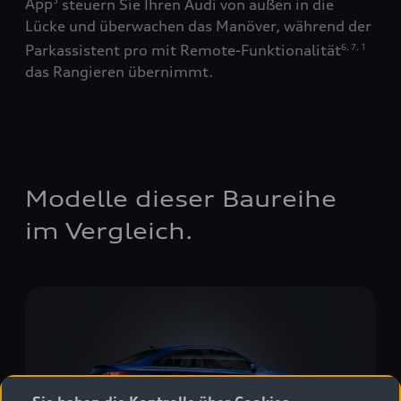
App
steuern Sie Ihren Audi von außen in die
5
Übe
Lücke und überwachen das Manöver, während der
on
wie
Parkassistent pro mit Remote-Funktionalität
6
,
7
,
1
„Tr
das Rangieren übernimmt.
 nur
ein
noc
-
Hin
hybr
Modelle dieser Baureihe
im Vergleich.