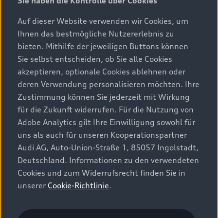
Sie haben die Kontrolle über Cookies
Auf dieser Website verwenden wir Cookies, um
Ihnen das bestmögliche Nutzererlebnis zu
bieten. Mithilfe der jeweiligen Buttons können
Sie selbst entscheiden, ob Sie alle Cookies
A3 Limousine
akzeptieren, optionale Cookies ablehnen oder
deren Verwendung personalisieren möchten. Ihre
Entdecken
Zustimmung können Sie jederzeit mit Wirkung
Kraftstoffverbrauch (kombiniert)
: 6,0–4,4 l/100 km
;
CO₂-
8
für die Zukunft widerrufen. Für die Nutzung von
Emissionen (kombiniert)
: 137–115 g/km
8
Adobe Analytics gilt Ihre Einwilligung sowohl für
uns als auch für unseren Kooperationspartner
Audi AG, Auto-Union-Straße 1, 85057 Ingolstadt,
Deutschland. Informationen zu den verwendeten
Cookies und zum Widerrufsrecht finden Sie in
unserer
Cookie-Richtlinie
.