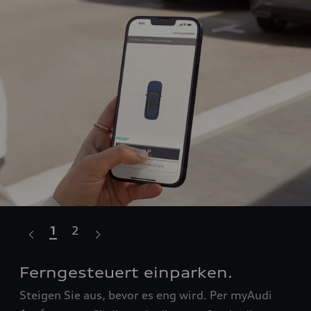
1
2
Ferngesteuert einparken.
Le
Ei
Steigen Sie aus, bevor es eng wird. Per myAudi