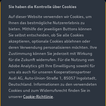
Sie haben die Kontrolle über Cookies
Auf dieser Website verwenden wir Cookies, um
Ihnen das bestmögliche Nutzererlebnis zu
bieten. Mithilfe der jeweiligen Buttons können
Sie selbst entscheiden, ob Sie alle Cookies
akzeptieren, optionale Cookies ablehnen oder
A3 Limousine
deren Verwendung personalisieren möchten. Ihre
Zustimmung können Sie jederzeit mit Wirkung
Entdecken
für die Zukunft widerrufen. Für die Nutzung von
Kraftstoffverbrauch (kombiniert): 6,0–4,4 l/100 km (vorläufig);
Adobe Analytics gilt Ihre Einwilligung sowohl für
CO₂-Emissionen (kombiniert): 137–115 g/km (vorläufig); CO₂-
uns als auch für unseren Kooperationspartner
Klassen: E–C (vorläufig).
Audi AG, Auto-Union-Straße 1, 85057 Ingolstadt,
Deutschland. Informationen zu den verwendeten
Cookies und zum Widerrufsrecht finden Sie in
unserer
Cookie-Richtlinie
.