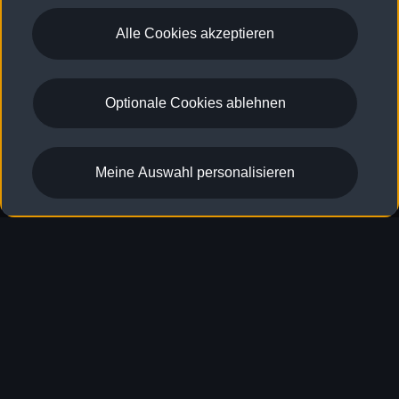
Alle Cookies akzeptieren
Optionale Cookies ablehnen
A3 allstreet e-hybrid
Meine Auswahl personalisieren
Entdecken
Kraftstoffverbrauch (gewichtet, kombiniert)
: 1,4–1,2 l/100 km |
8
Strom: 12,9–12,4 kWh/100 km
;
CO₂-Emissionen (gewichtet,
kombiniert)
: 31–26 g/km
8
Zurück nach oben
Modelle