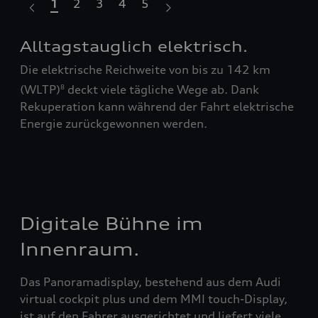
1
2
3
4
5
Alltagstauglich elektrisch.
An
Die elektrische Reichweite von bis zu 142 km
Wäh
ele
(WLTP)
deckt viele tägliche Wege ab. Dank
8
Mod
der
Rekuperation kann während der Fahrt elektrische
Anh
Energie zurückgewonnen werden.
7
,
4
zud
gew
ein
Digitale Bühne im
Innenraum.
Das Panoramadisplay, bestehend aus dem Audi
virtual cockpit plus und dem MMI touch-Display,
ist auf den Fahrer ausgerichtet und liefert viele