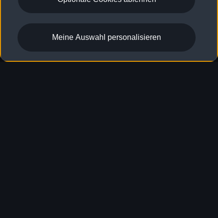
Meine Auswahl personalisieren
Erfahren Sie mehr über
Technologie und
Digitalisierung.
Technologie & Digitalisierung entdecken
Zurück nach oben
Modelle