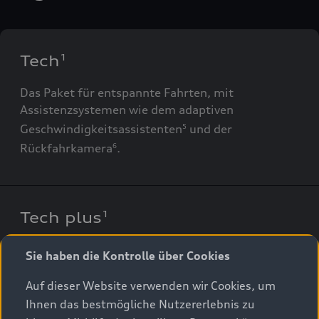
Tech
1
Das Paket für entspannte Fahrten, mit
Assistenzsystemen wie dem adaptiven
Geschwindigkeitsassistenten
und der
5
Rückfahrkamera
.
6
Tech plus
1
Für mehr Unterstützung sorgen u. a. der
Sie haben die Kontrolle über Cookies
Parkassistent plus
sowie die
6
Auf dieser Website verwenden wir Cookies, um
Spurwechselwarnung mit Ausstiegswarnung und
Ihnen das bestmögliche Nutzererlebnis zu
Querverkehrassistent hinten
.
6
,
7