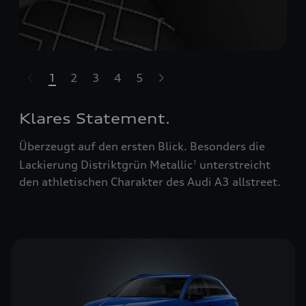
1
2
3
4
5
ssell überspringen
Klares Statement.
Überzeugt auf den ersten Blick. Besonders die
Lackierung Distriktgrün Metallic
unterstreicht
1
den athletischen Charakter des Audi A3 allstreet.