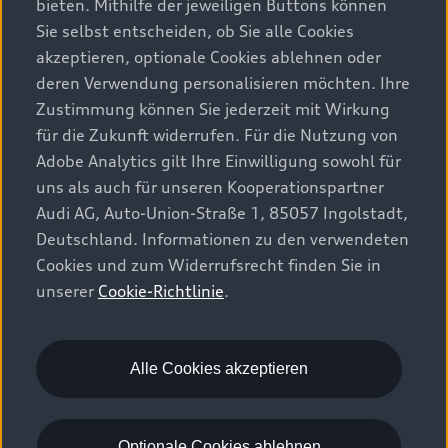
bieten. Mithilfe der jeweiligen Buttons können
Sie selbst entscheiden, ob Sie alle Cookies
akzeptieren, optionale Cookies ablehnen oder
Tech pro
1
deren Verwendung personalisieren möchten. Ihre
Zustimmung können Sie jederzeit mit Wirkung
Audi Technologien, die kaum noch Wünsche
für die Zukunft widerrufen. Für die Nutzung von
offenlassen, wie z. B. die 360°-
Adobe Analytics gilt Ihre Einwilligung sowohl für
Umgebungskameras
und die Matrix LED-
6
uns als auch für unseren Kooperationspartner
Scheinwerfer.
Audi AG, Auto-Union-Straße 1, 85057 Ingolstadt,
Deutschland. Informationen zu den verwendeten
Cookies und zum Widerrufsrecht finden Sie in
unserer
Cookie-Richtlinie
.
Alle Cookies akzeptieren
Optionale Cookies ablehnen