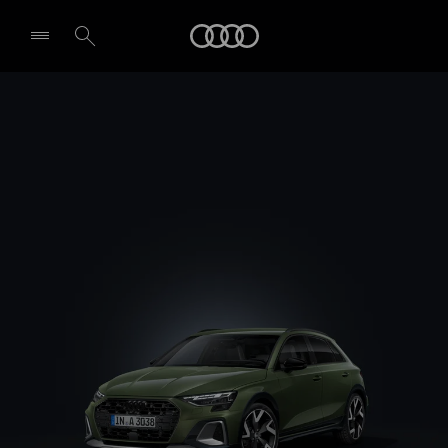
A3 allstreet
Audi
Design & Ausstattung
Probefahrt vereinbaren