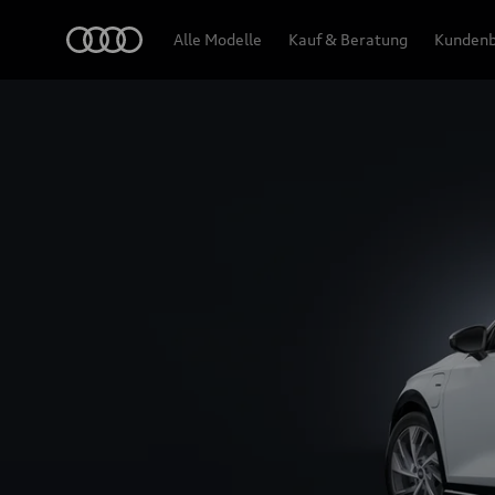
A3 allstreet e-hybrid
Audi
Alle Modelle
Kauf & Beratung
Kundenb
Design & Ausstattung