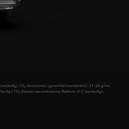
(vorläufig); CO₂-Emissionen (gewichtet kombiniert): 31–26 g/km
läufig); CO₂-Klassen bei entladener Batterie: D–C (vorläufig).