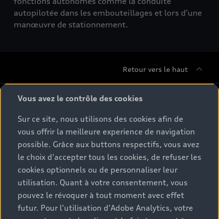
fonctions autonomes comme la conduite
autopilotée dans les embouteillages et lors d’une
manœuvre de stationnement.
Retour vers le haut
Gamme
Vous avez le contrôle des cookies
Sur ce site, nous utilisons des cookies afin de
Conseil & achat
Tous les modèles
vous offrir la meilleure experience de navigation
possible. Grâce aux buttons respectifs, vous avez
Comparer les modèles
Service & Accessoires
le choix d'accepter tous les cookies, de refuser les
Offres du moment
Modèles électriques
cookies optionnels ou de personnaliser leur
Configurateur
Espace client
utilisation. Quant à votre consentement, vous
Accessoires d'origine Audi
Hybrides plug-in
pouvez le révoquer à tout moment avec effet
Véhicules neufs disponibles
Audi Services
futur. Pour l'utilisation d'Adobe Analytics, votre
Audi World
Contact
Occasions