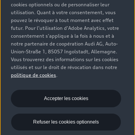
Modèles électriques
cookies optionnels ou de personnaliser leur
Configurateur
Espace client
utilisation. Quant à votre consentement, vous
Accessoires d'origine Audi
Hybrides plug-in
pouvez le révoquer à tout moment avec effet
Véhicules neufs disponibles
Audi Services
futur. Pour l'utilisation d'Adobe Analytics, votre
Audi World
Contact
Occasions
consentement s'applique à la fois à nous et à
Services numériques Audi
Trouver mon partenaire Audi
notre partenaire de coopération Audi AG, Auto-
Audi Gebrauchtwagen :plus
Stories of Progress
myAudi
Union-Straße 1, 85057 Ingolstadt, Allemagne.
Demande d'essai
Clients professionnels
Vous trouverez des informations sur les cookies
Audi quattro Cup
Garantie & assistance
utilisés et sur le droit de révocation dans notre
Audi exclusive
Stories of Luxembourg
Partenaire Service Audi
politique de cookies
.
© 2026 Audi AG. Tous droits réservés.
Batterie et sécurité
La marque
Recrutement
WLTP
Emissions CO2
Mentions légales
Accepter les cookies
Politique de confidentialité
Politique de cookies
Gérer vos cookies
EU Data Act
Refuser les cookies optionnels
Please select country