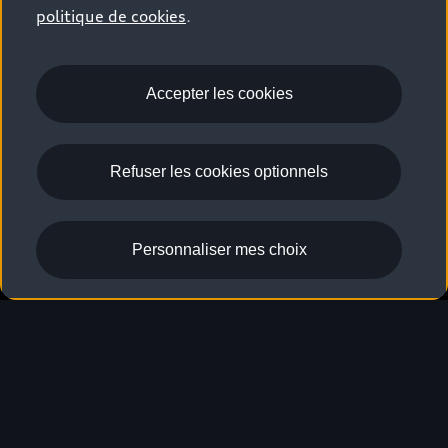
politique de cookies
.
Accepter les cookies
Refuser les cookies optionnels
Personnaliser mes choix
Clé numérique
Accès simplifié. Sans clé
physique.
La clé numérique
facilite votre quotidien :
1