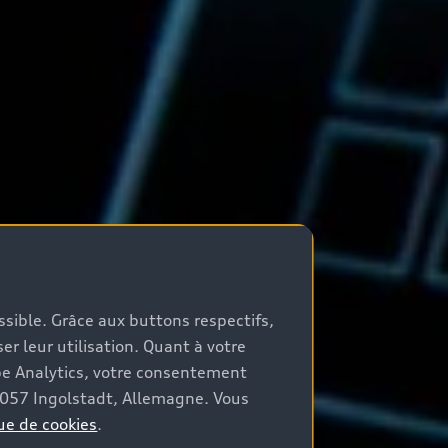
ossible. Grâce aux buttons respectifs,
er leur utilisation. Quant à votre
be Analytics, votre consentement
85057 Ingolstadt, Allemagne. Vous
ue de cookies
.