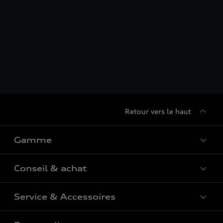
Retour vers le haut
Gamme
Conseil & achat
Tous les modèles
Comparer les modèles
Service & Accessoires
Offres du moment
Modèles électriques
Configurateur