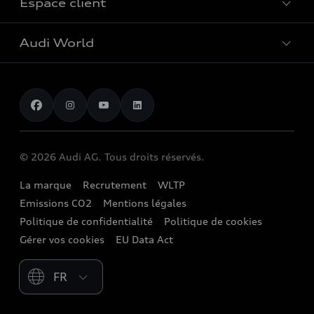
Espace client
Accessoires d'origine Audi
Hybrides plug-in
Véhicules neufs disponibles
Audi Services
Audi World
Contact
Occasions
Services numériques Audi
Trouver mon partenaire Audi
Audi Gebrauchtwagen :plus
Stories of Progress
myAudi
Demande d'essai
Clients professionnels
Audi quattro Cup
Garantie & assistance
Audi exclusive
Stories of Luxembourg
Partenaire Service Audi
© 2026 Audi AG. Tous droits réservés.
Batterie et sécurité
La marque
Recrutement
WLTP
Emissions CO2
Mentions légales
Politique de confidentialité
Politique de cookies
Gérer vos cookies
EU Data Act
Please select country