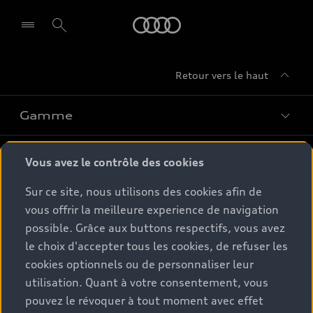
Audi
Retour vers le haut
Gamme
Conseil & achat
Tous les modèles
Vous avez le contrôle des cookies
Comparer les modèles
Sur ce site, nous utilisons des cookies afin de
Service & Accessoires
Offres du moment
vous offrir la meilleure experience de navigation
Modèles électriques
possible. Grâce aux buttons respectifs, vous avez
Configurateur
Espace client
Accessoires d'origine Audi
Hybrides plug-in
le choix d'accepter tous les cookies, de refuser les
Véhicules neufs disponibles
cookies optionnels ou de personnaliser leur
Audi Services
Audi World
Contact
utilisation. Quant à votre consentement, vous
Occasions
Services numériques Audi
pouvez le révoquer à tout moment avec effet
Trouver mon partenaire Audi
Audi Gebrauchtwagen :plus