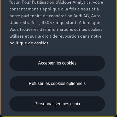
futur. Pour l'utilisation d'Adobe Analytics, votre
Stories of Progress
myAudi
Demande d'essai
consentement s'applique à la fois à nous et à
Clients professionnels
Audi quattro Cup
Garantie & assistance
notre partenaire de coopération Audi AG, Auto-
Audi exclusive
Union-Straße 1, 85057 Ingolstadt, Allemagne.
Stories of Luxembourg
Partenaire Service Audi
© 2026 Audi AG. Tous droits réservés.
Vous trouverez des informations sur les cookies
Batterie et sécurité
utilisés et sur le droit de révocation dans notre
La marque
Recrutement
WLTP
politique de cookies
.
Emissions CO2
Mentions légales
Politique de confidentialité
Politique de cookies
Gérer vos cookies
EU Data Act
Accepter les cookies
Please select country
Refuser les cookies optionnels
Personnaliser mes choix