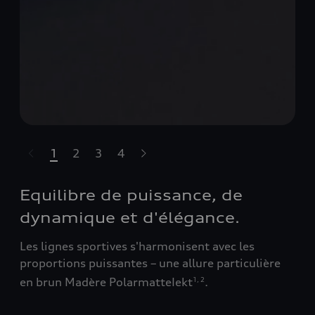
1
2
3
4
sser le carrousel
Equilibre de puissance, de
dynamique et d'élégance.
Les lignes sportives s'harmonisent avec les
proportions puissantes – une allure particulière
en brun Madère PolarmatteIekt
.
1
,
2