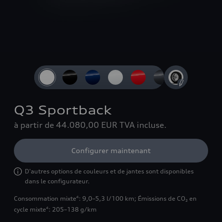
Slide 1 of 4: Vue avant 3/4
Q3 Sportback
à partir de 44.080,00 EUR
TVA incluse.
Configurer maintenant
D'autres options de couleurs et de jantes sont disponibles
dans le configurateur.
Consommation mixte
: 9,0–5,3 l/100 km
;
Émissions de CO₂ en
4
cycle mixte
: 205–138 g/km
4