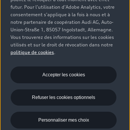
feux arrière à LED pro.
futur. Pour l'utilisation d'Adobe Analytics, votre
consentement s'applique à la fois à nous et à
notre partenaire de coopération Audi AG, Auto-
Union-Straße 1, 85057 Ingolstadt, Allemagne.
Tech pro
Vous trouverez des informations sur les cookies
utilisés et sur le droit de révocation dans notre
Des technologies Audi convaincantes réunies dans
politique de cookies
.
un pack
qui ne laisse presque aucun souhait
3
inassouvi. Toujours sur la bonne voie avec
l’assistant de conduite adaptatif plus incluant
l’assistant d’urgence
.
Accepter les cookies
6
Refuser les cookies optionnels
Configurer dès maintenant les packs technologiques
Personnaliser mes choix