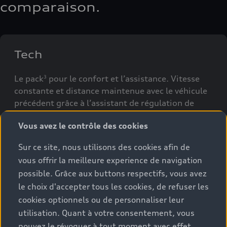
comparaison.
Tech
Le pack
pour le confort et l’assistance. Vitesse
3
constante et distance maintenue avec le véhicule
précédent grâce à l’assistant de régulation de
vitesse adaptatif
.
6
Vous avez le contrôle des cookies
Sur ce site, nous utilisons des cookies afin de
vous offrir la meilleure experience de navigation
Tech plus
possible. Grâce aux buttons respectifs, vous avez
le choix d'accepter tous les cookies, de refuser les
Le pack
pour un confort accru et davantage
3
cookies optionnels ou de personnaliser leur
d’assistance – complété par des fonctions
d’éclairage. Visibilité optimale pendant la
utilisation. Quant à votre consentement, vous
conduite grâce aux projecteurs à LED plus et aux
pouvez le révoquer à tout moment avec effet