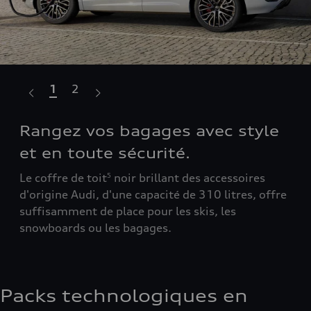
1
2
Rangez vos bagages avec style
Un
et en toute sécurité.
fa
on
Le coffre de toit
noir brillant des accessoires
Les
5
d'origine Audi, d'une capacité de 310 litres, offre
sur
suffisamment de place pour les skis, les
ini
snowboards ou les bagages.
Packs technologiques en