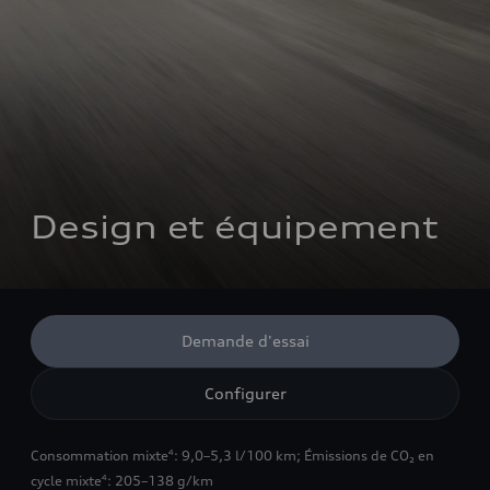
Design et équipement
Demande d'essai
Configurer
Consommation mixte
: 9,0–5,3 l/100 km
;
Émissions de CO₂ en
4
cycle mixte
: 205–138 g/km
4