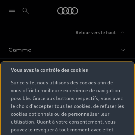
Audi
Retour vers le haut
Gamme
Conseil & achat
Tous les modèles
Vous avez le contrôle des cookies
Comparer les modèles
Sur ce site, nous utilisons des cookies afin de
Service & Accessoires
Offres du moment
vous offrir la meilleure experience de navigation
Modèles électriques
possible. Grâce aux buttons respectifs, vous avez
Configurateur
Espace client
Accessoires d'origine Audi
Hybrides plug-in
le choix d'accepter tous les cookies, de refuser les
Véhicules neufs disponibles
cookies optionnels ou de personnaliser leur
Audi Services
Audi World
Contact
utilisation. Quant à votre consentement, vous
Occasions
Services numériques Audi
pouvez le révoquer à tout moment avec effet
Trouver mon partenaire Audi
Audi Gebrauchtwagen :plus