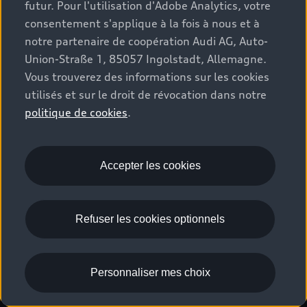
futur. Pour l'utilisation d'Adobe Analytics, votre
Stories of Progress
myAudi
Demande d'essai
consentement s'applique à la fois à nous et à
Clients professionnels
Audi quattro Cup
Garantie & assistance
notre partenaire de coopération Audi AG, Auto-
Audi exclusive
Union-Straße 1, 85057 Ingolstadt, Allemagne.
Stories of Luxembourg
Partenaire Service Audi
© 2026 Audi AG. Tous droits réservés.
Vous trouverez des informations sur les cookies
Batterie et sécurité
utilisés et sur le droit de révocation dans notre
La marque
Recrutement
WLTP
politique de cookies
.
Emissions CO2
Mentions légales
Politique de confidentialité
Politique de cookies
Gérer vos cookies
EU Data Act
Accepter les cookies
Please select country
Refuser les cookies optionnels
Personnaliser mes choix