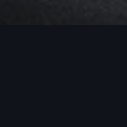
Madame, Monsieur,
Il ne fait aucun doute que vous avez déjà entendu
médias. Les niveaux d’oxyde d’azote (NOx) déterm
Certains véhicules ont été équipés d’un logiciel q
jour rapidement et de la manière la plus pratique
techniques qui visent à respecter les limites d’
Vous pouvez compter sur nous pour faire tout ce q
FAQ