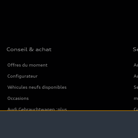
Conseil & achat
S
Offres du moment
Ac
Configurateur
Au
Véhicules neufs disponibles
S
Occasions
m
Audi Gebrauchtwagen :plus
Ga
Clients professionnels
Pa
Audi exclusive
Ba