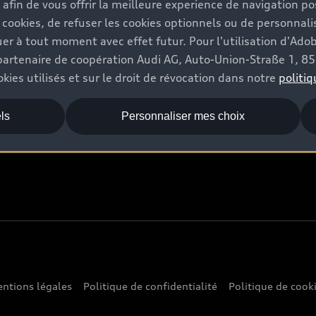
s afin de vous offrir la meilleure experience de navigation p
 cookies, de refuser les cookies optionnels ou de personnalis
Audi World
r à tout moment avec effet futur. Pour l'utilisation d'Ado
re partenaire de coopération Audi AG, Auto-Union-Straße 1, 
Stories of Progress
kies utilisés et sur le droit de révocation dans notre
politiq
Audi quattro Cup
ls
Personnaliser mes choix
Stories of Luxembourg
ntions légales
Politique de confidentialité
Politique de cook