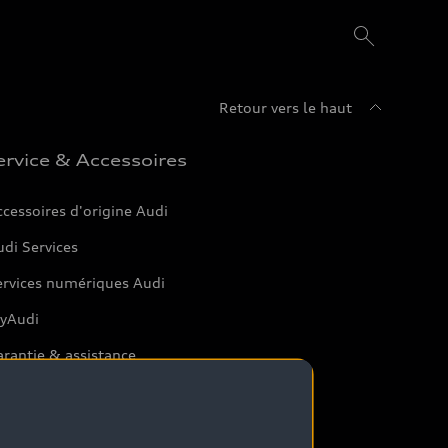
Retour vers le haut
ervice & Accessoires
cessoires d'origine Audi
di Services
ervices numériques Audi
yAudi
rantie & assistance
rtenaire Service Audi
tterie et sécurité