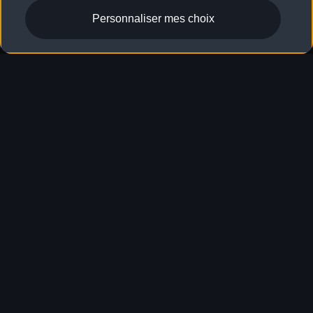
Consommation (pondérée Combiné)
: 1,4–1,2 l/100 km |
2
Personnaliser mes choix
Électricité: 12,9–12,4 kWh/100 km
;
Émissions de CO₂ en cycle
mixte
: 31–26 g/km
2
S3 Berline
Découvrir
Consommation mixte
: 8,2–8,0 l/100 km
;
Émissions de CO₂ en
2