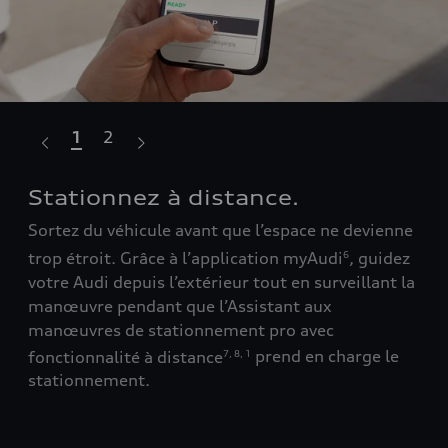
1
2
Stationnez à distance.
Ap
ga
Sortez du véhicule avant que l’espace ne devienne
trop étroit. Grâce à l’application myAudi
, guidez
6
Con
votre Audi depuis l’extérieur tout en surveillant la
 à
sta
manœuvre pendant que l’Assistant aux
 »
la 
4
,
manœuvres de stationnement pro avec
,
.
1
,
5
fonctionnalité à distance
prend en charge le
7
,
8
,
1
pui
stationnement.
att