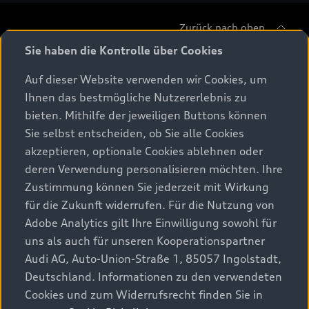
Zurück nach oben
Sie haben die Kontrolle über Cookies
Modelle
Auf dieser Website verwenden wir Cookies, um
Ihnen das bestmögliche Nutzererlebnis zu
Beratung & Kauf
Alle Modelle
bieten. Mithilfe der jeweiligen Buttons können
Sie selbst entscheiden, ob Sie alle Cookies
Modelle vergleichen
Service & Zubehör
akzeptieren, optionale Cookies ablehnen oder
Aktuelle Angebote
Elektromodelle
deren Verwendung personalisieren möchten. Ihre
Konfigurator
Kundenbereich
Zustimmung können Sie jederzeit mit Wirkung
Audi Original Zubehör
Plug-in-Hybride
für die Zukunft widerrufen. Für die Nutzung von
Sofort verfügbare Neuwagen
Audi Services
Adobe Analytics gilt Ihre Einwilligung sowohl für
Audi Welt
Kontakt
Gebrauchtwagen
uns als auch für unseren Kooperationspartner
Audi digital services
Audi Partner finden
Audi AG, Auto-Union-Straße 1, 85057 Ingolstadt,
Audi Gebrauchtwagen :plus
Stories of Progress
myAudi
Deutschland. Informationen zu den verwendeten
Probefahrt anfragen
Geschäftskunden
Cookies und zum Widerrufsrecht finden Sie in
Audi quattro Cup
Garantie & Unterstützung