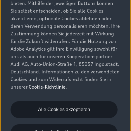
Alle Modelle
bieten. Mithilfe der jeweiligen Buttons können
Sie selbst entscheiden, ob Sie alle Cookies
Modelle vergleichen
Service & Zubehör
akzeptieren, optionale Cookies ablehnen oder
Aktuelle Angebote
Elektromodelle
deren Verwendung personalisieren möchten. Ihre
Konfigurator
Kundenbereich
Zustimmung können Sie jederzeit mit Wirkung
Audi Original Zubehör
Plug-in-Hybride
für die Zukunft widerrufen. Für die Nutzung von
Sofort verfügbare Neuwagen
Audi Services
Adobe Analytics gilt Ihre Einwilligung sowohl für
Audi Welt
Kontakt
Gebrauchtwagen
uns als auch für unseren Kooperationspartner
Audi digital services
Audi Partner finden
Audi AG, Auto-Union-Straße 1, 85057 Ingolstadt,
Audi Gebrauchtwagen :plus
Stories of Progress
myAudi
Deutschland. Informationen zu den verwendeten
Probefahrt anfragen
Geschäftskunden
Cookies und zum Widerrufsrecht finden Sie in
Audi quattro Cup
Garantie & Unterstützung
unserer
Cookie-Richtlinie
.
Audi exclusive
Stories of Luxembourg
Audi Service Partner
© 2026 AUDI AG. Alle Rechte vorbehalten
Batterie und Sicherheit
Die Marke
Karriere
WLTP
Energieeffizienz
Alle Cookies akzeptieren
Rechtliches
Datenschutz
Cookie-Richtlinie
Cookie-Einstellungen
EU Data Act