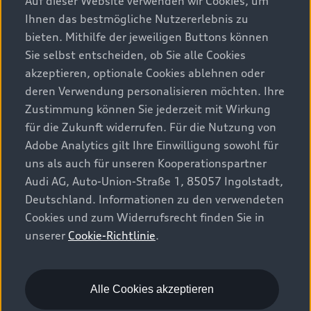
Auf dieser Website verwenden wir Cookies, um
Ihnen das bestmögliche Nutzererlebnis zu
Beratung & Kauf
Alle Modelle
bieten. Mithilfe der jeweiligen Buttons können
Sie selbst entscheiden, ob Sie alle Cookies
Modelle vergleichen
Service & Zubehör
akzeptieren, optionale Cookies ablehnen oder
Aktuelle Angebote
Elektromodelle
deren Verwendung personalisieren möchten. Ihre
Konfigurator
Kundenbereich
Zustimmung können Sie jederzeit mit Wirkung
Audi Original Zubehör
Plug-in-Hybride
für die Zukunft widerrufen. Für die Nutzung von
Sofort verfügbare Neuwagen
Audi Services
Adobe Analytics gilt Ihre Einwilligung sowohl für
Audi Welt
Kontakt
Gebrauchtwagen
uns als auch für unseren Kooperationspartner
Audi digital services
Audi Partner finden
Audi AG, Auto-Union-Straße 1, 85057 Ingolstadt,
Audi Gebrauchtwagen :plus
Stories of Progress
myAudi
Deutschland. Informationen zu den verwendeten
Probefahrt anfragen
Geschäftskunden
Cookies und zum Widerrufsrecht finden Sie in
Audi quattro Cup
Garantie & Unterstützung
unserer
Cookie-Richtlinie
.
Audi exclusive
Stories of Luxembourg
Audi Service Partner
© 2026 AUDI AG. Alle Rechte vorbehalten
Batterie und Sicherheit
Die Marke
Karriere
WLTP
Energieeffizienz
Alle Cookies akzeptieren
Rechtliches
Datenschutz
Cookie-Richtlinie